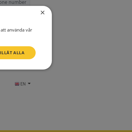
one number
×
att använda vår
ILLÅT ALLA
Oklassificerade
EN
bbplatsen kan inte