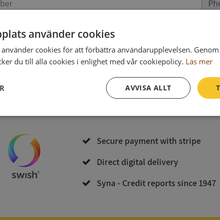
Ph
plats använder cookies
data
(optional)
använder cookies för att förbättra användarupplevelsen. Genom 
er du till alla cookies i enlighet med vår cookiepolicy.
Läs mer
Purchase and download
ER
AVVISA ALLT
T
By bying you accept
the terms of Syna
och
Integritetspolicy
Prestanda
Inriktning
Funktioner
Secure payment with stripe
Direct digital delivery
Syna - Credit reports since 1947
Strikt nödvändigt
Prestanda
Inriktning
Funktioner
Oklassificerade
kor tillåter kärnwebbplatsfunktioner som användarinloggning och kontohantering. We