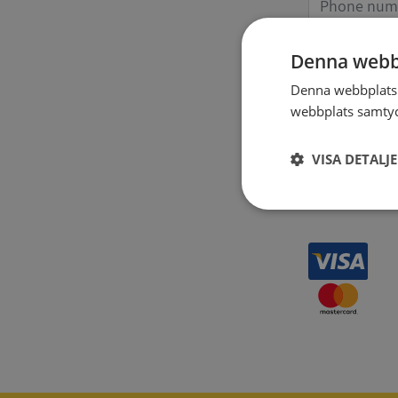
Denna webb
Receipt 
Denna webbplats 
webbplats samtyck
VISA DETALJ
Strikt
nödvändigt
Strikt nödvändiga ka