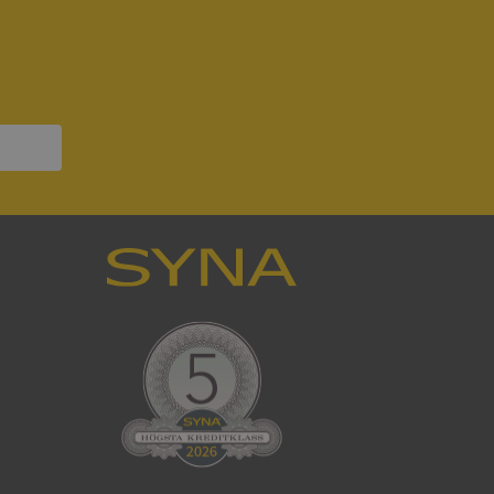
om ställs av
P.NET MVC-teknik.
hörig publicering
 som förfalskning
ller ingen
rstörs när
a användarens
s interaktion med
ifter om besökarens
 och inställningar,
nser hedras i
ck och utför
en använder
 som
han besökte
tser som körs på
Den används för
ställa att
as till samma server