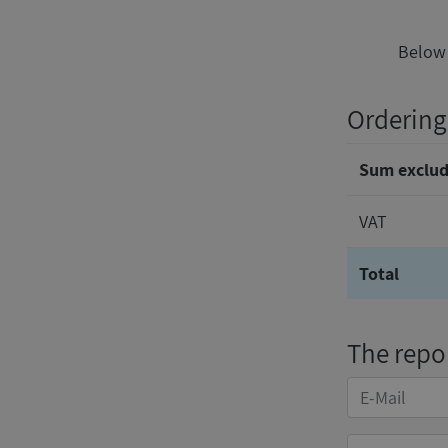
Below 
Ordering
Sum exclud
VAT
Total
The repor