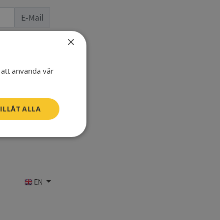
E-Mail
×
one number
att använda vår
ILLÅT ALLA
Oklassificerade
EN