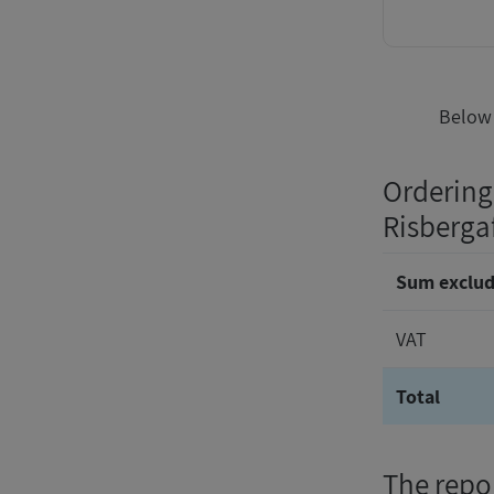
Below 
Ordering 
Risberga
Sum exclud
VAT
Total
The repor