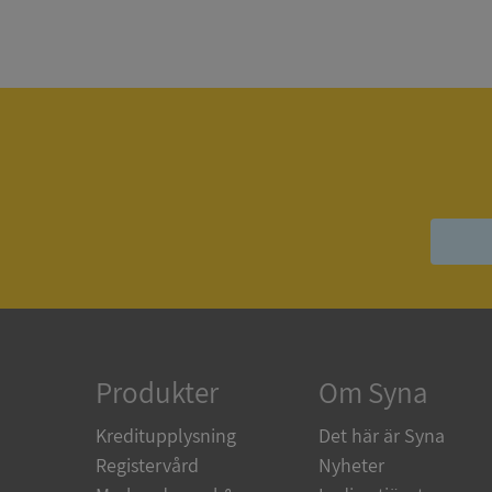
Strikt nödvändiga ka
användas ordentligt 
Namn
__RequestVerificat
VISITOR_PRIVACY_
Produkter
Om Syna
ASP.NET_SessionId
Kreditupplysning
Det här är Syna
Registervård
Nyheter
ARRAffinity