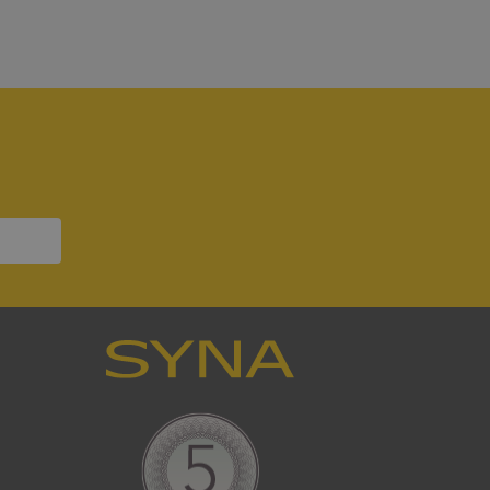
bbplatsen kan inte
om ställs av
P.NET MVC-teknik.
hörig publicering
 som förfalskning
ller ingen
rstörs när
a användarens
s interaktion med
ifter om besökarens
 och inställningar,
nser hedras i
ck och utför
en använder
 som
han besökte
tser som körs på
Den används för