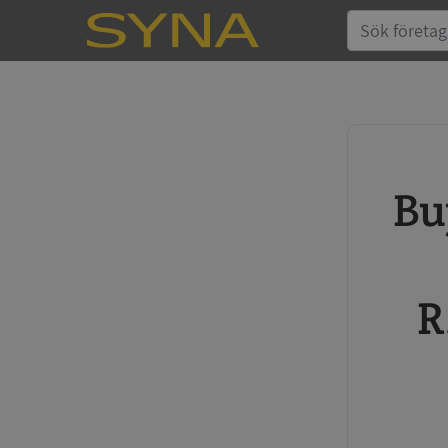
Buy credit report and annual
R