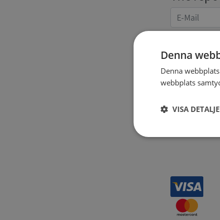
Denna webb
Denna webbplats 
Receipt 
webbplats samtyck
VISA DETALJ
Strikt
nödvändigt