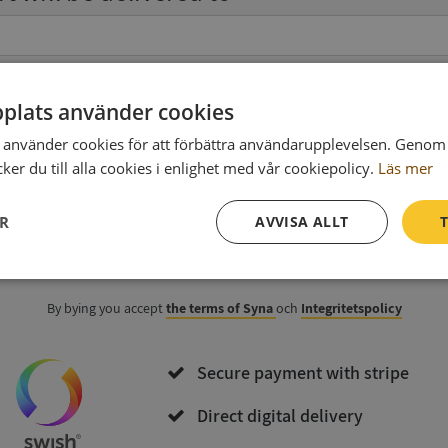
Ph
plats använder cookies
använder cookies för att förbättra användarupplevelsen. Genom 
data
(optional)
er du till alla cookies i enlighet med vår cookiepolicy.
Läs mer
ER
AVVISA ALLT
T
Purchase and download
Prestanda
Inriktning
Funktioner
By bying you accept
the terms of Syna
och
Integritetspolicy
Secure payment with stripe
Direct digital delivery
Strikt nödvändigt
Prestanda
Inriktning
Funktioner
Oklassificerade