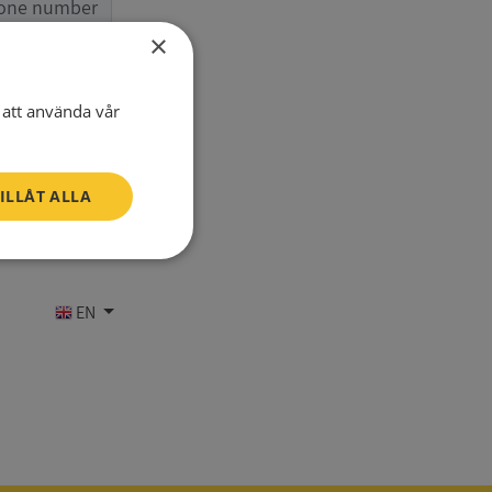
one number
×
att använda vår
ILLÅT ALLA
Oklassificerade
EN
bbplatsen kan inte