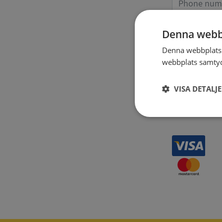
Denna webb
Receipt 
Denna webbplats 
webbplats samtyck
VISA DETALJ
Strikt
nödvändigt
Strikt nödvändiga ka