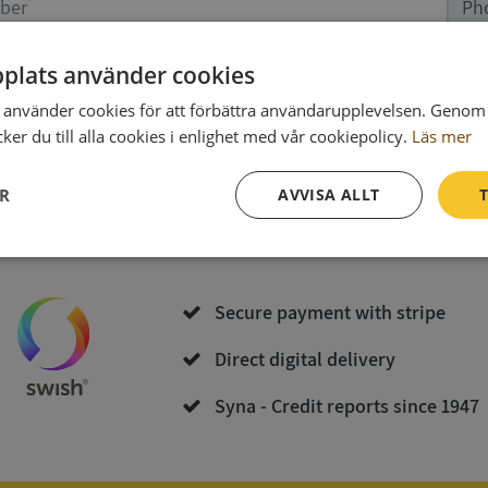
Ph
plats använder cookies
data
(optional)
använder cookies för att förbättra användarupplevelsen. Genom 
er du till alla cookies i enlighet med vår cookiepolicy.
Läs mer
Purchase and download
ER
AVVISA ALLT
T
By bying you accept
the terms of Syna
och
Integritetspolicy
Prestanda
Inriktning
Funktioner
Secure payment with stripe
Direct digital delivery
Syna - Credit reports since 1947
Strikt nödvändigt
Prestanda
Inriktning
Funktioner
Oklassificerade
kor tillåter kärnwebbplatsfunktioner som användarinloggning och kontohantering. We