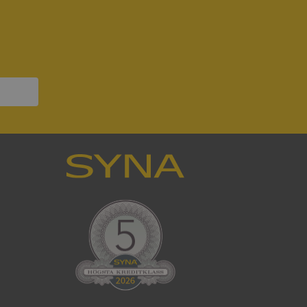
om ställs av
P.NET MVC-teknik.
hörig publicering
 som förfalskning
ller ingen
rstörs när
a användarens
s interaktion med
ifter om besökarens
 och inställningar,
nser hedras i
ck och utför
en använder
 som
han besökte
tser som körs på
Den används för
ställa att
as till samma server