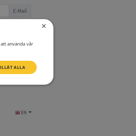
E-Mail
×
one number
att använda vår
ILLÅT ALLA
Oklassificerade
EN