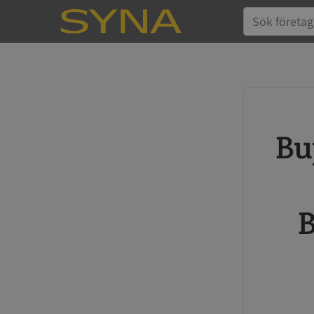
Buy credit report and annual
B