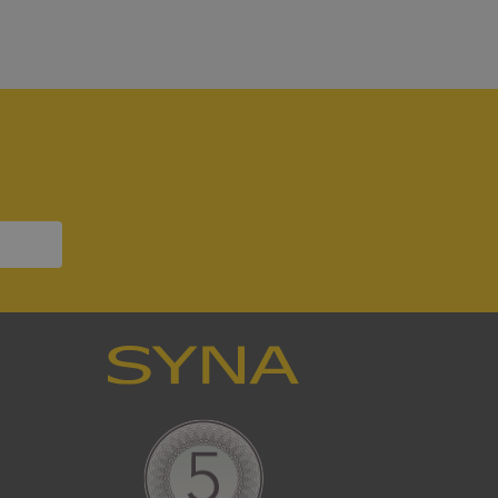
bbplatsen kan inte
om ställs av
P.NET MVC-teknik.
hörig publicering
 som förfalskning
ller ingen
rstörs när
a användarens
s interaktion med
ifter om besökarens
 och inställningar,
nser hedras i
ck och utför
en använder
 som
han besökte
tser som körs på
Den används för