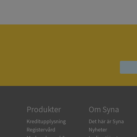
Strikt nödvändiga ka
användas ordentligt 
Namn
__RequestVerificat
VISITOR_PRIVACY_
Produkter
Om Syna
ASP.NET_SessionId
Kreditupplysning
Det här är Syna
Registervård
Nyheter
ARRAffinity