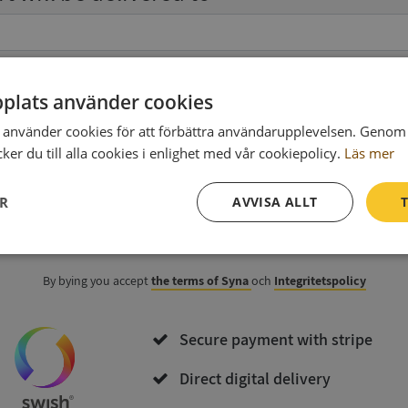
Ph
plats använder cookies
använder cookies för att förbättra användarupplevelsen. Genom 
data
(optional)
er du till alla cookies i enlighet med vår cookiepolicy.
Läs mer
ER
AVVISA ALLT
T
Purchase and download
Prestanda
Inriktning
Funktioner
By bying you accept
the terms of Syna
och
Integritetspolicy
Secure payment with stripe
Direct digital delivery
Strikt nödvändigt
Prestanda
Inriktning
Funktioner
Oklassificerade