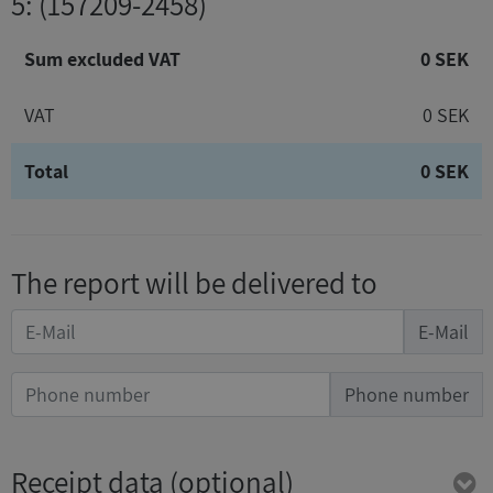
5
: (157209-2458)
Sum excluded VAT
0 SEK
VAT
0 SEK
Total
0 SEK
The report will be delivered to
E-Mail
Phone number
Receipt data
(optional)