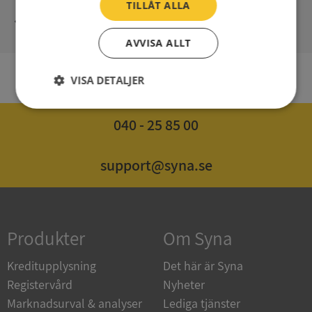
TILLÅT ALLA
Syna - Credit reports since 1947
AVVISA ALLT
VISA DETALJER
EN
Strikt
Prestanda
Inriktning
nödvändigt
040 - 25 85 00
support@syna.se
Funktioner
Oklassificerade
Produkter
Om Syna
Kreditupplysning
Det här är Syna
Strikt nödvändigt
Prestanda
Inriktning
Registervård
Nyheter
Funktioner
Oklassificerade
Marknadsurval & analyser
Lediga tjänster