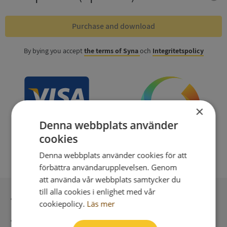
Purchase and download
By bying you accept
the terms of Syna
och
Integritetspolicy
×
Denna webbplats använder
cookies
Denna webbplats använder cookies för att
förbättra användarupplevelsen. Genom
att använda vår webbplats samtycker du
till alla cookies i enlighet med vår
Secure payment with stripe
cookiepolicy.
Läs mer
Direct digital delivery