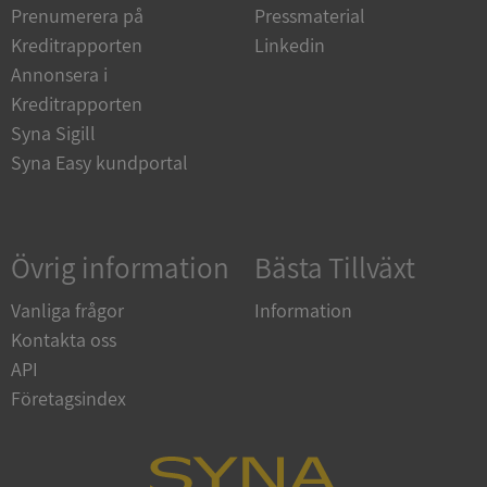
Strikt nödvändiga kakor tillåter
Prenumerera på
Pressmaterial
kärnwebbplatsfunktioner som användarinloggning
Kreditrapporten
Linkedin
och kontohantering. Webbplatsen kan inte
användas ordentligt utan strikt nödvändiga cookies.
Annonsera i
Leverantör
/
Kreditrapporten
Namn
Utgån
Domän
Syna Sigill
Syna Easy kundportal
__RequestVerificationToken
Session
Microsoft
Corporation
de.syna.se
Övrig information
Bästa Tillväxt
Vanliga frågor
Information
Kontakta oss
API
Företagsindex
Google
Privacy Policy
VISITOR_PRIVACY_METADATA
5 månader
YouTube
4 veckor
.youtube.com