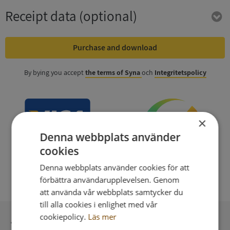
Receipt data
(optional)
Purchase and download
By bying you accept
the terms of Syna
och
Integritetspolicy
×
Denna webbplats använder
cookies
Denna webbplats använder cookies för att
förbättra användarupplevelsen. Genom
att använda vår webbplats samtycker du
till alla cookies i enlighet med vår
cookiepolicy.
Läs mer
Secure payment with stripe