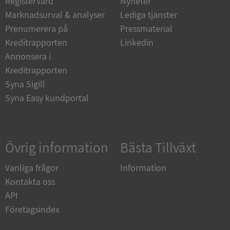
Registervård
Nyheter
Marknadsurval & analyser
Lediga tjänster
Strikt nödvändiga kakor tillåter
kärnwebbplatsfunktioner som användarinloggning
Prenumerera på
Pressmaterial
och kontohantering. Webbplatsen kan inte
användas ordentligt utan strikt nödvändiga cookies.
Kreditrapporten
Linkedin
Annonsera i
Leverantör
/
Namn
Utgån
Domän
Kreditrapporten
Syna Sigill
__RequestVerificationToken
Session
Microsoft
Corporation
Syna Easy kundportal
de.syna.se
Övrig information
Bästa Tillväxt
Vanliga frågor
Information
Kontakta oss
API
Google
Företagsindex
Privacy Policy
VISITOR_PRIVACY_METADATA
5 månader
YouTube
4 veckor
.youtube.com