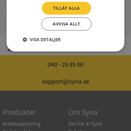
Direct digital delivery
TILLÅT ALLA
Syna - Credit reports since 1947
AVVISA ALLT
VISA DETALJER
EN
Strikt
Prestanda
Inriktning
nödvändigt
040 - 25 85 00
Funktioner
Oklassificerade
support@syna.se
Produkter
Om Syna
Strikt nödvändigt
Prestanda
Inriktning
Kreditupplysning
Det här är Syna
Funktioner
Oklassificerade