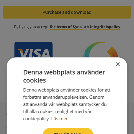
Purchase and download
By bying you accept
the terms of Syna
och
Integritetspolicy
×
Denna webbplats använder
cookies
Denna webbplats använder cookies för att
förbättra användarupplevelsen. Genom
att använda vår webbplats samtycker du
till alla cookies i enlighet med vår
Secure payment with stripe
cookiepolicy.
Läs mer
Direct digital delivery