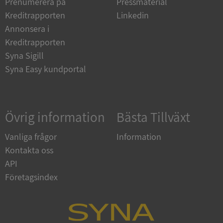
Prenumerera på
Pressmaterial
Strikt nödvändiga kakor tillåter
kärnwebbplatsfunktioner som användarinloggning
Kreditrapporten
Linkedin
och kontohantering. Webbplatsen kan inte
användas ordentligt utan strikt nödvändiga cookies.
Annonsera i
Kreditrapporten
Leverantör
/
Namn
Utgån
Domän
Syna Sigill
Syna Easy kundportal
__RequestVerificationToken
Session
Microsoft
Corporation
de.syna.se
Övrig information
Bästa Tillväxt
Vanliga frågor
Information
Kontakta oss
API
Företagsindex
Google
Privacy Policy
VISITOR_PRIVACY_METADATA
5 månader
YouTube
4 veckor
.youtube.com