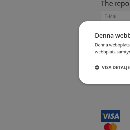
The repor
Denna webb
Denna webbplats 
webbplats samtyck
Receipt 
VISA DETALJ
Strikt
nödvändigt