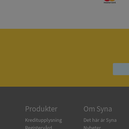
Strikt nödvändiga ka
användas ordentligt 
Namn
__RequestVerificat
VISITOR_PRIVACY_
ASP.NET_SessionId
Produkter
Om Syna
Kreditupplysning
Det här är Syna
Registervård
Nyheter
ARRAffinity