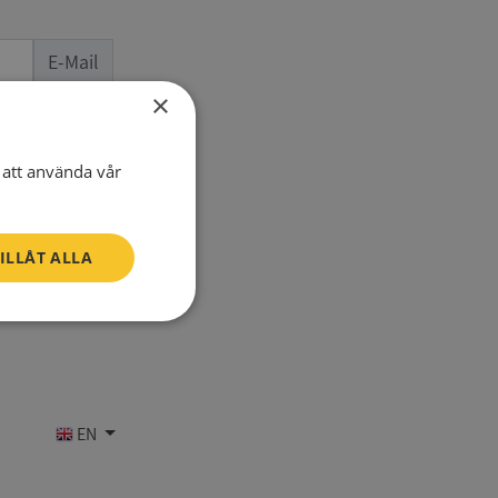
E-Mail
×
one number
att använda vår
ILLÅT ALLA
Oklassificerade
EN