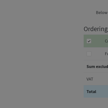
Below 
Orderin
C
F
Sum exclud
VAT
Total