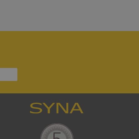
bbplatsen kan inte
om ställs av
P.NET MVC-teknik.
hörig publicering
 som förfalskning
ller ingen
rstörs när
a användarens
s interaktion med
ifter om besökarens
 och inställningar,
nser hedras i
ck och utför
en använder
 som
han besökte
tser som körs på