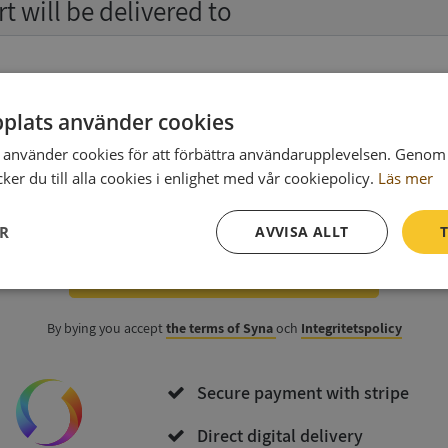
t will be delivered to
Ph
plats använder cookies
använder cookies för att förbättra användarupplevelsen. Genom 
er du till alla cookies i enlighet med vår cookiepolicy.
Läs mer
data
(optional)
ER
AVVISA ALLT
T
Purchase and download
Prestanda
Inriktning
Funktioner
By bying you accept
the terms of Syna
och
Integritetspolicy
Secure payment with stripe
Direct digital delivery