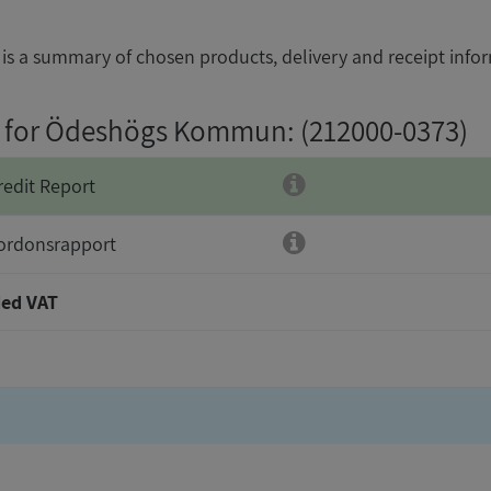
is a summary of chosen products, delivery and receipt info
g for Ödeshögs Kommun
: (212000-0373)
redit Report
ordonsrapport
ed VAT