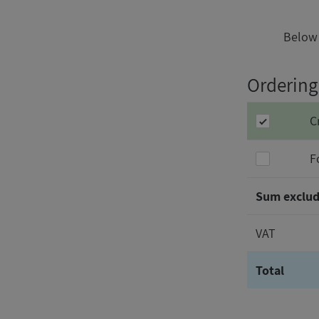
Below 
Orderin
C
F
Sum exclud
VAT
Total