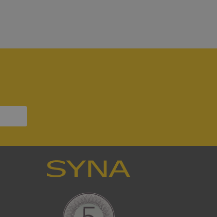
bbplatsen kan inte
om ställs av
P.NET MVC-teknik.
hörig publicering
 som förfalskning
ller ingen
rstörs när
a användarens
s interaktion med
ifter om besökarens
 och inställningar,
nser hedras i
ck och utför
en använder
 som
han besökte
tser som körs på