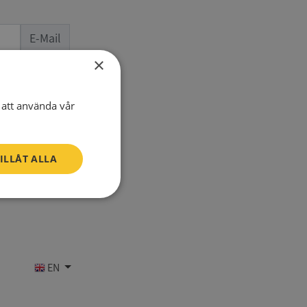
E-Mail
×
one number
att använda vår
ILLÅT ALLA
Oklassificerade
EN