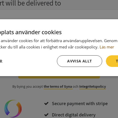
t will be delivered to
Ph
plats använder cookies
använder cookies för att förbättra användarupplevelsen. Genom 
er du till alla cookies i enlighet med vår cookiepolicy.
Läs mer
data
(optional)
ER
AVVISA ALLT
T
Purchase and download
Prestanda
Inriktning
Funktioner
By bying you accept
the terms of Syna
och
Integritetspolicy
Secure payment with stripe
Direct digital delivery