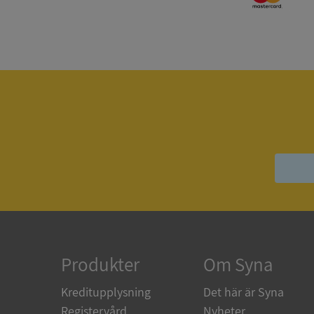
Strikt nödvändiga ka
användas ordentligt 
Namn
__RequestVerificat
VISITOR_PRIVACY_
ASP.NET_SessionId
Produkter
Om Syna
Kreditupplysning
Det här är Syna
Registervård
Nyheter
ARRAffinity