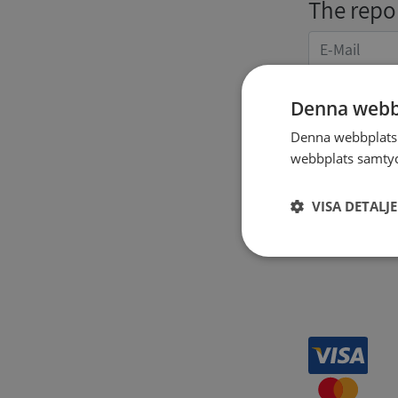
The repor
Denna webb
Denna webbplats 
webbplats samtyck
Receipt 
VISA DETALJ
Strikt
nödvändigt