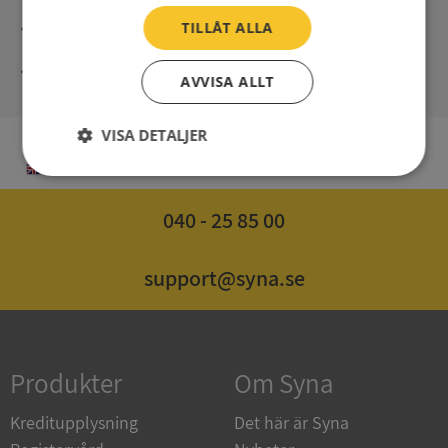
Direct digital delivery
TILLÅT ALLA
Syna - Credit reports since 1947
AVVISA ALLT
VISA DETALJER
EN
Strikt
Prestanda
Inriktning
nödvändigt
040 - 25 85 00
Funktioner
Oklassificerade
support@syna.se
Produkter
Om Syna
Strikt nödvändigt
Prestanda
Inriktning
Kreditupplysning
Det här är Syna
Funktioner
Oklassificerade