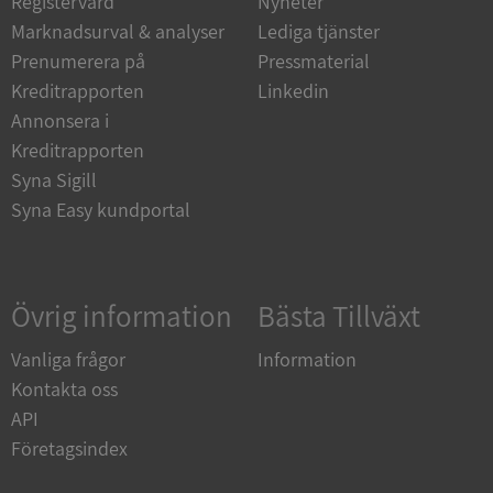
Registervård
Nyheter
Marknadsurval & analyser
Lediga tjänster
Strikt nödvändiga kakor tillåter
kärnwebbplatsfunktioner som användarinloggning
Prenumerera på
Pressmaterial
och kontohantering. Webbplatsen kan inte
användas ordentligt utan strikt nödvändiga cookies.
Kreditrapporten
Linkedin
Annonsera i
Leverantör
/
Namn
Utgån
Domän
Kreditrapporten
Syna Sigill
__RequestVerificationToken
Session
Microsoft
Corporation
Syna Easy kundportal
de.syna.se
Övrig information
Bästa Tillväxt
Vanliga frågor
Information
Kontakta oss
API
Google
Företagsindex
Privacy Policy
VISITOR_PRIVACY_METADATA
5 månader
YouTube
4 veckor
.youtube.com