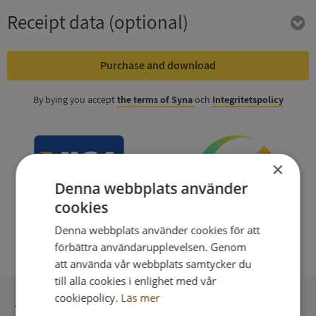
Receipt data
(optional)
Purchase and download
By bying you accept
the terms of Syna
och
Integritetspolicy
×
Denna webbplats använder
cookies
Denna webbplats använder cookies för att
förbättra användarupplevelsen. Genom
att använda vår webbplats samtycker du
till alla cookies i enlighet med vår
cookiepolicy.
Läs mer
Secure payment with stripe