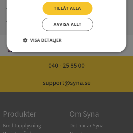
Direct digital delivery
TILLÅT ALLA
Syna - Credit reports since 1947
AVVISA ALLT
VISA DETALJER
EN
Strikt
Prestanda
Inriktning
nödvändigt
040 - 25 85 00
Funktioner
Oklassificerade
support@syna.se
Produkter
Om Syna
Strikt nödvändigt
Prestanda
Inriktning
Kreditupplysning
Det här är Syna
Funktioner
Oklassificerade