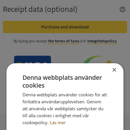
Receipt data
(optional)
Purchase and download
By bying you accept
the terms of Syna
och
Integritetspolicy
×
Denna webbplats använder
cookies
Denna webbplats använder cookies för att
förbättra användarupplevelsen. Genom
att använda vår webbplats samtycker du
till alla cookies i enlighet med vår
cookiepolicy.
Läs mer
Secure payment with stripe