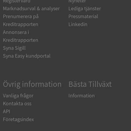
Registervård
Nyheter
Marknadsurval & analyser
Lediga tjänster
Strikt nödvändiga kakor tillåter
kärnwebbplatsfunktioner som användarinloggning
Prenumerera på
Pressmaterial
och kontohantering. Webbplatsen kan inte
användas ordentligt utan strikt nödvändiga cookies.
Kreditrapporten
Linkedin
Annonsera i
Leverantör
/
Namn
Utgån
Domän
Kreditrapporten
Syna Sigill
__RequestVerificationToken
Session
Microsoft
Corporation
Syna Easy kundportal
de.syna.se
Övrig information
Bästa Tillväxt
Vanliga frågor
Information
Kontakta oss
API
Google
Företagsindex
Privacy Policy
VISITOR_PRIVACY_METADATA
5 månader
YouTube
4 veckor
.youtube.com