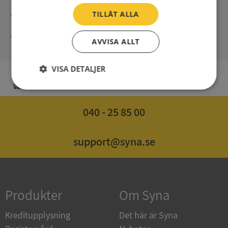
Direct digital delivery
TILLÅT ALLA
Syna - Credit reports since 1947
AVVISA ALLT
VISA DETALJER
EN
Strikt
Prestanda
Inriktning
nödvändigt
040 - 25 85 00
Funktioner
Oklassificerade
support@syna.se
Produkter
Om Syna
Strikt nödvändigt
Prestanda
Inriktning
Kreditupplysning
Det här är Syna
Funktioner
Oklassificerade