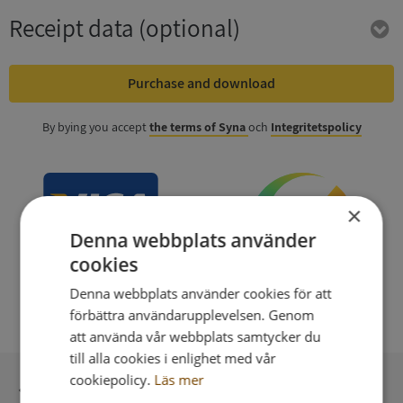
Receipt data
(optional)
Purchase and download
By bying you accept
the terms of Syna
och
Integritetspolicy
×
Denna webbplats använder
cookies
Denna webbplats använder cookies för att
förbättra användarupplevelsen. Genom
att använda vår webbplats samtycker du
till alla cookies i enlighet med vår
cookiepolicy.
Läs mer
Secure payment with stripe