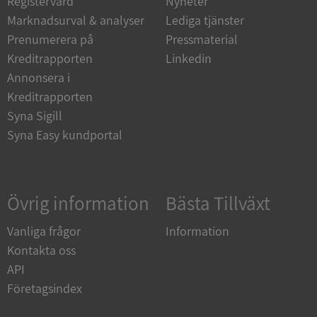
Registervård
Nyheter
Marknadsurval & analyser
Lediga tjänster
Strikt nödvändiga kakor tillåter
kärnwebbplatsfunktioner som användarinloggning
Prenumerera på
Pressmaterial
och kontohantering. Webbplatsen kan inte
användas ordentligt utan strikt nödvändiga cookies.
Kreditrapporten
Linkedin
Annonsera i
Leverantör
/
Namn
Utgån
Domän
Kreditrapporten
Syna Sigill
__RequestVerificationToken
Session
Microsoft
Corporation
Syna Easy kundportal
de.syna.se
Övrig information
Bästa Tillväxt
Vanliga frågor
Information
Kontakta oss
API
Google
Företagsindex
Privacy Policy
VISITOR_PRIVACY_METADATA
5 månader
YouTube
4 veckor
.youtube.com