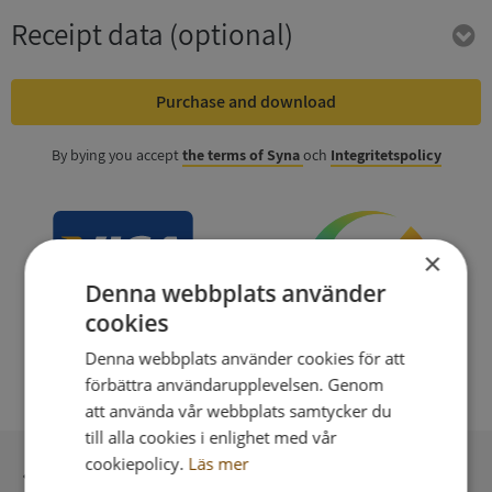
Receipt data
(optional)
Purchase and download
By bying you accept
the terms of Syna
och
Integritetspolicy
×
Denna webbplats använder
cookies
Denna webbplats använder cookies för att
förbättra användarupplevelsen. Genom
att använda vår webbplats samtycker du
till alla cookies i enlighet med vår
cookiepolicy.
Läs mer
Secure payment with stripe