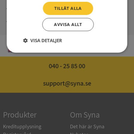
Direct digital delivery
TILLÅT ALLA
Syna - Credit reports since 1947
AVVISA ALLT
VISA DETALJER
EN
Strikt
Prestanda
Inriktning
nödvändigt
040 - 25 85 00
Funktioner
Oklassificerade
support@syna.se
Produkter
Om Syna
Strikt nödvändigt
Prestanda
Inriktning
Kreditupplysning
Det här är Syna
Funktioner
Oklassificerade