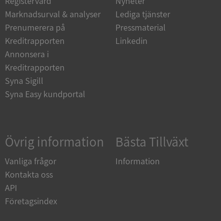
Registervård
Nyheter
Marknadsurval & analyser
Lediga tjänster
Strikt nödvändiga kakor tillåter
kärnwebbplatsfunktioner som användarinloggning
Prenumerera på
Pressmaterial
och kontohantering. Webbplatsen kan inte
användas ordentligt utan strikt nödvändiga cookies.
Kreditrapporten
Linkedin
Annonsera i
Leverantör
/
Namn
Utgån
Domän
Kreditrapporten
Syna Sigill
__RequestVerificationToken
Session
Microsoft
Corporation
Syna Easy kundportal
de.syna.se
Övrig information
Bästa Tillväxt
Vanliga frågor
Information
Kontakta oss
API
Google
Företagsindex
Privacy Policy
VISITOR_PRIVACY_METADATA
5 månader
YouTube
4 veckor
.youtube.com