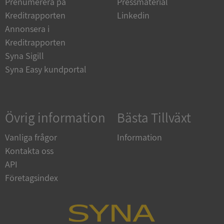
Prenumerera på
Pressmaterial
Strikt nödvändiga kakor tillåter
kärnwebbplatsfunktioner som användarinloggning
Kreditrapporten
Linkedin
och kontohantering. Webbplatsen kan inte
användas ordentligt utan strikt nödvändiga cookies.
Annonsera i
Kreditrapporten
Leverantör
/
Namn
Utgån
Domän
Syna Sigill
Syna Easy kundportal
__RequestVerificationToken
Session
Microsoft
Corporation
de.syna.se
Övrig information
Bästa Tillväxt
Vanliga frågor
Information
Kontakta oss
API
Företagsindex
Google
Privacy Policy
VISITOR_PRIVACY_METADATA
5 månader
YouTube
4 veckor
.youtube.com