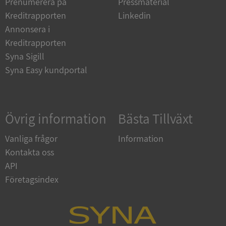
Prenumerera på
Pressmaterial
Strikt nödvändiga kakor tillåter
kärnwebbplatsfunktioner som användarinloggning
Kreditrapporten
Linkedin
och kontohantering. Webbplatsen kan inte
användas ordentligt utan strikt nödvändiga cookies.
Annonsera i
Kreditrapporten
Leverantör
/
Namn
Utgån
Domän
Syna Sigill
Syna Easy kundportal
__RequestVerificationToken
Session
Microsoft
Corporation
de.syna.se
Övrig information
Bästa Tillväxt
Vanliga frågor
Information
Kontakta oss
API
Företagsindex
Google
Privacy Policy
VISITOR_PRIVACY_METADATA
5 månader
YouTube
4 veckor
.youtube.com