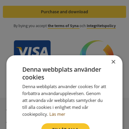
Purchase and download
By bying you accept
the terms of Syna
och
Integritetspolicy
×
Denna webbplats använder
cookies
Denna webbplats använder cookies för att
förbättra användarupplevelsen. Genom
att använda vår webbplats samtycker du
till alla cookies i enlighet med vår
Secure payment with stripe
cookiepolicy.
Läs mer
Direct digital delivery