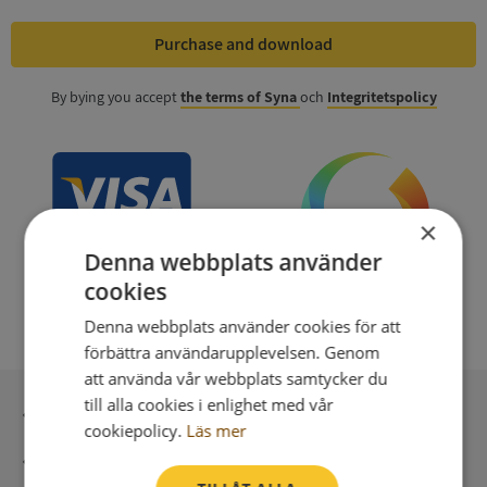
Purchase and download
By bying you accept
the terms of Syna
och
Integritetspolicy
×
Denna webbplats använder
cookies
Denna webbplats använder cookies för att
förbättra användarupplevelsen. Genom
att använda vår webbplats samtycker du
till alla cookies i enlighet med vår
Secure payment with stripe
cookiepolicy.
Läs mer
Direct digital delivery