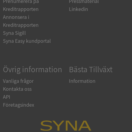
Prenumerera på
Pressmaterial
Strikt nödvändiga kakor tillåter
kärnwebbplatsfunktioner som användarinloggning
Kreditrapporten
Linkedin
och kontohantering. Webbplatsen kan inte
användas ordentligt utan strikt nödvändiga cookies.
Annonsera i
Kreditrapporten
Leverantör
/
Namn
Utgån
Domän
Syna Sigill
Syna Easy kundportal
__RequestVerificationToken
Session
Microsoft
Corporation
de.syna.se
Övrig information
Bästa Tillväxt
Vanliga frågor
Information
Kontakta oss
API
Företagsindex
Google
Privacy Policy
VISITOR_PRIVACY_METADATA
5 månader
YouTube
4 veckor
.youtube.com