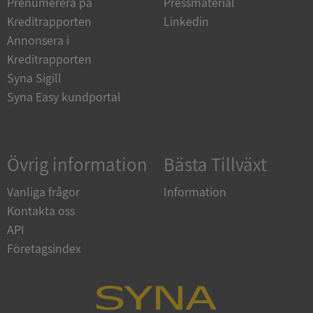
Prenumerera på
Pressmaterial
Strikt nödvändiga kakor tillåter
kärnwebbplatsfunktioner som användarinloggning
Kreditrapporten
Linkedin
och kontohantering. Webbplatsen kan inte
användas ordentligt utan strikt nödvändiga cookies.
Annonsera i
Kreditrapporten
Leverantör
/
Namn
Utgån
Domän
Syna Sigill
Syna Easy kundportal
__RequestVerificationToken
Session
Microsoft
Corporation
de.syna.se
Övrig information
Bästa Tillväxt
Vanliga frågor
Information
Kontakta oss
API
Företagsindex
Google
Privacy Policy
VISITOR_PRIVACY_METADATA
5 månader
YouTube
4 veckor
.youtube.com