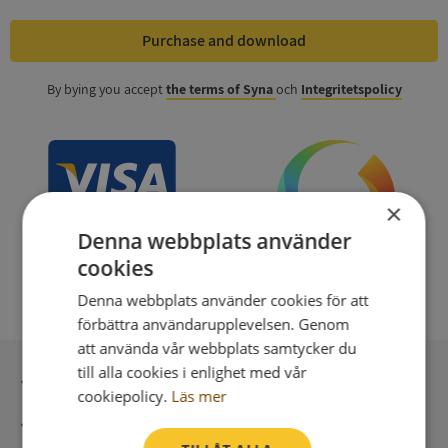
Purchase and download
By bying you accept
the terms of Syna
och
Integritetspolicy
×
Denna webbplats använder
cookies
Denna webbplats använder cookies för att
förbättra användarupplevelsen. Genom
att använda vår webbplats samtycker du
till alla cookies i enlighet med vår
Secure payment with stripe
cookiepolicy.
Läs mer
Direct digital delivery