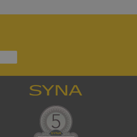
bbplatsen kan inte
om ställs av
P.NET MVC-teknik.
hörig publicering
 som förfalskning
ller ingen
rstörs när
a användarens
s interaktion med
ifter om besökarens
 och inställningar,
nser hedras i
ck och utför
en använder
 som
han besökte
tser som körs på
Den används för
ställa att