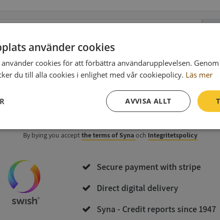
Ph
plats använder cookies
använder cookies för att förbättra användarupplevelsen. Genom 
data
(optional)
er du till alla cookies i enlighet med vår cookiepolicy.
Läs mer
ER
AVVISA ALLT
T
Purchase and download
Prestanda
Inriktning
Funktioner
By bying you accept
the terms of Syna
och
Integritetspolicy
Secure payment with stripe
Direct digital delivery
Syna - Credit reports since 1947
Strikt nödvändigt
Prestanda
Inriktning
Funktioner
Oklassificerade