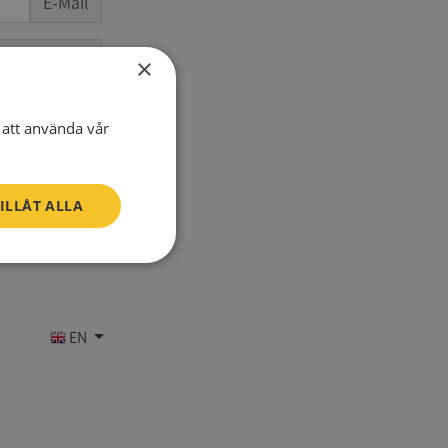
E-Mail
one number
×
att använda vår
ILLÅT ALLA
Oklassificerade
EN