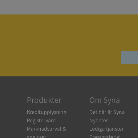
Strikt nödvändiga ka
användas ordentligt 
Namn
__RequestVerificat
VISITOR_PRIVACY_
Produkter
Om Syna
ASP.NET_SessionId
Kreditupplysning
Det här är Syna
Registervård
Nyheter
Marknadsurval &
Lediga tjänster
ARRAffinity
analyser
Pressmaterial