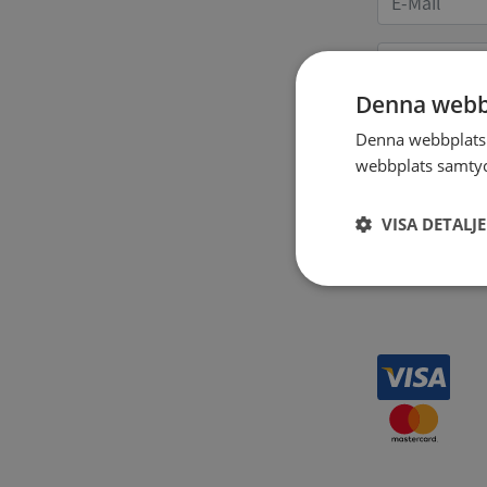
Denna webb
Denna webbplats 
Receipt 
webbplats samtyck
VISA DETALJ
Strikt
nödvändigt