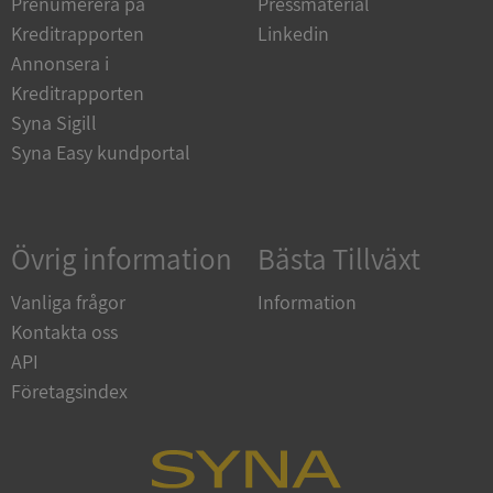
Prenumerera på
Pressmaterial
Strikt nödvändiga kakor tillåter
kärnwebbplatsfunktioner som användarinloggning
Kreditrapporten
Linkedin
och kontohantering. Webbplatsen kan inte
användas ordentligt utan strikt nödvändiga cookies.
Annonsera i
Kreditrapporten
Leverantör
/
Namn
Utgån
Domän
Syna Sigill
Syna Easy kundportal
__RequestVerificationToken
Session
Microsoft
Corporation
de.syna.se
Övrig information
Bästa Tillväxt
Vanliga frågor
Information
Kontakta oss
API
Företagsindex
Google
Privacy Policy
VISITOR_PRIVACY_METADATA
5 månader
YouTube
4 veckor
.youtube.com