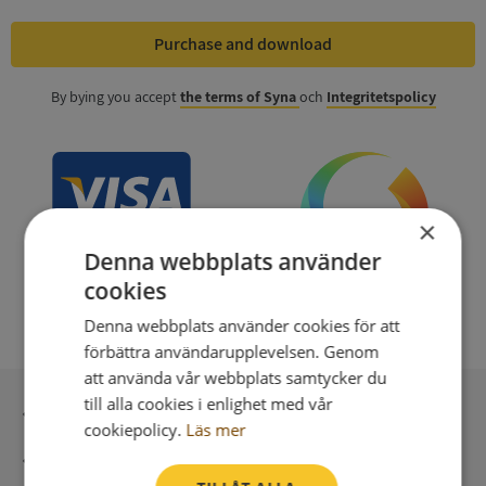
Purchase and download
By bying you accept
the terms of Syna
och
Integritetspolicy
×
Denna webbplats använder
cookies
Denna webbplats använder cookies för att
förbättra användarupplevelsen. Genom
att använda vår webbplats samtycker du
till alla cookies i enlighet med vår
Secure payment with stripe
cookiepolicy.
Läs mer
Direct digital delivery