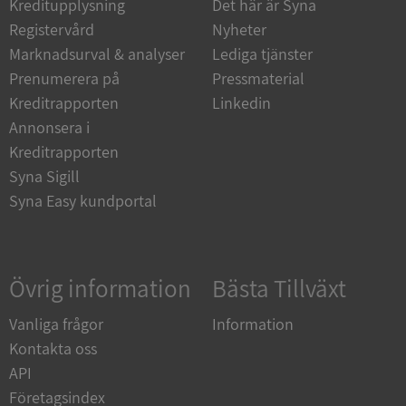
Kreditupplysning
Det här är Syna
Funktioner
Oklassificerade
Registervård
Nyheter
Strikt nödvändiga kakor tillåter
Marknadsurval & analyser
Lediga tjänster
kärnwebbplatsfunktioner som användarinloggning
och kontohantering. Webbplatsen kan inte
Prenumerera på
Pressmaterial
användas ordentligt utan strikt nödvändiga cookies.
Kreditrapporten
Linkedin
Leverantör
/
Namn
Utgån
Annonsera i
Domän
Kreditrapporten
__RequestVerificationToken
Session
Microsoft
Syna Sigill
Corporation
de.syna.se
Syna Easy kundportal
Övrig information
Bästa Tillväxt
Vanliga frågor
Information
Kontakta oss
API
Google
Privacy Policy
Företagsindex
VISITOR_PRIVACY_METADATA
5 månader
YouTube