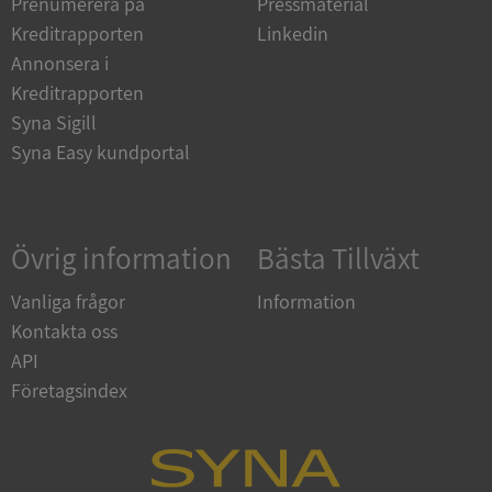
Prenumerera på
Pressmaterial
Strikt nödvändiga kakor tillåter
kärnwebbplatsfunktioner som användarinloggning
Kreditrapporten
Linkedin
och kontohantering. Webbplatsen kan inte
användas ordentligt utan strikt nödvändiga cookies.
Annonsera i
Kreditrapporten
Leverantör
/
Namn
Utgån
Domän
Syna Sigill
Syna Easy kundportal
__RequestVerificationToken
Session
Microsoft
Corporation
de.syna.se
Övrig information
Bästa Tillväxt
Vanliga frågor
Information
Kontakta oss
API
Företagsindex
Google
Privacy Policy
VISITOR_PRIVACY_METADATA
5 månader
YouTube
4 veckor
.youtube.com