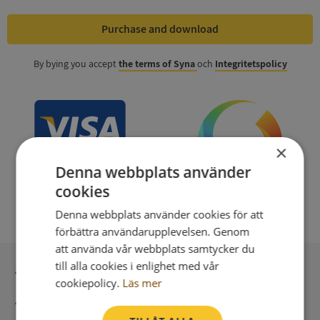
Purchase and download
By bying you accept
the terms of Syna
och
Integritetspolicy
×
Denna webbplats använder
cookies
Denna webbplats använder cookies för att
förbättra användarupplevelsen. Genom
att använda vår webbplats samtycker du
till alla cookies i enlighet med vår
Secure payment with stripe
cookiepolicy.
Läs mer
Direct digital delivery