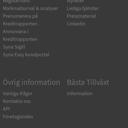
Registervård
Nyheter
Marknadsurval & analyser
Lediga tjänster
Strikt nödvändiga kakor tillåter
kärnwebbplatsfunktioner som användarinloggning
Prenumerera på
Pressmaterial
och kontohantering. Webbplatsen kan inte
användas ordentligt utan strikt nödvändiga cookies.
Kreditrapporten
Linkedin
Annonsera i
Leverantör
/
Namn
Utgån
Domän
Kreditrapporten
Syna Sigill
__RequestVerificationToken
Session
Microsoft
Corporation
Syna Easy kundportal
de.syna.se
Övrig information
Bästa Tillväxt
Vanliga frågor
Information
Kontakta oss
API
Google
Företagsindex
Privacy Policy
VISITOR_PRIVACY_METADATA
5 månader
YouTube
4 veckor
.youtube.com