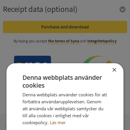
Receipt data
(optional)
Purchase and download
By bying you accept
the terms of Syna
och
Integritetspolicy
×
Denna webbplats använder
cookies
Denna webbplats använder cookies för att
förbättra användarupplevelsen. Genom
att använda vår webbplats samtycker du
till alla cookies i enlighet med vår
cookiepolicy.
Läs mer
Secure payment with stripe