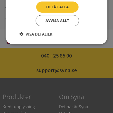
Direct digital delivery
TILLÅT ALLA
Syna - Credit reports since 1947
AVVISA ALLT
VISA DETALJER
EN
Strikt
Prestanda
Inriktning
nödvändigt
040 - 25 85 00
Funktioner
Oklassificerade
support@syna.se
Produkter
Om Syna
Strikt nödvändigt
Prestanda
Inriktning
Kreditupplysning
Det här är Syna
Funktioner
Oklassificerade