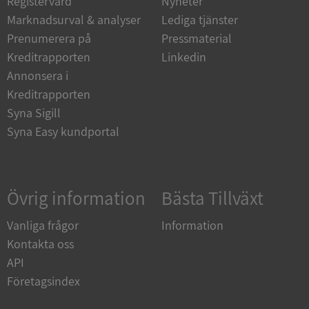
Registervård
Nyheter
Marknadsurval & analyser
Lediga tjänster
Strikt nödvändiga kakor tillåter
kärnwebbplatsfunktioner som användarinloggning
Prenumerera på
Pressmaterial
och kontohantering. Webbplatsen kan inte
användas ordentligt utan strikt nödvändiga cookies.
Kreditrapporten
Linkedin
Annonsera i
Leverantör
/
Namn
Utgån
Domän
Kreditrapporten
Syna Sigill
__RequestVerificationToken
Session
Microsoft
Corporation
Syna Easy kundportal
de.syna.se
Övrig information
Bästa Tillväxt
Vanliga frågor
Information
Kontakta oss
API
Google
Företagsindex
Privacy Policy
VISITOR_PRIVACY_METADATA
5 månader
YouTube
4 veckor
.youtube.com