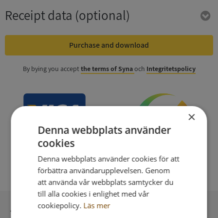
Receipt data
(optional)
Purchase and download
By bying you accept
the terms of Syna
och
Integritetspolicy
×
Denna webbplats använder
cookies
Denna webbplats använder cookies för att
förbättra användarupplevelsen. Genom
att använda vår webbplats samtycker du
till alla cookies i enlighet med vår
cookiepolicy.
Läs mer
Secure payment with stripe