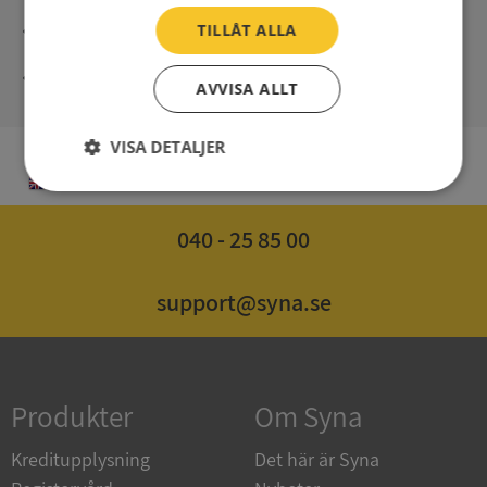
Direct digital delivery
TILLÅT ALLA
Syna - Credit reports since 1947
AVVISA ALLT
VISA DETALJER
EN
Strikt
Prestanda
Inriktning
nödvändigt
040 - 25 85 00
Funktioner
Oklassificerade
support@syna.se
Produkter
Om Syna
Strikt nödvändigt
Prestanda
Inriktning
Kreditupplysning
Det här är Syna
Funktioner
Oklassificerade