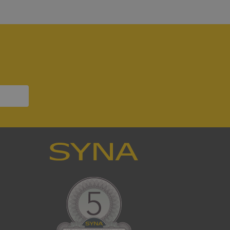
bbplatsen kan inte
om ställs av
P.NET MVC-teknik.
hörig publicering
 som förfalskning
ller ingen
rstörs när
a användarens
s interaktion med
ifter om besökarens
 och inställningar,
nser hedras i
ck och utför
en använder
 som
han besökte
tser som körs på
Den används för
ställa att