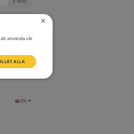
E-Mail
one number
×
att använda vår
ILLÅT ALLA
Oklassificerade
EN