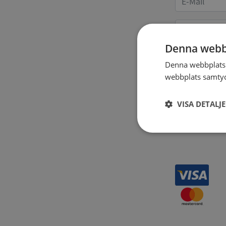
Denna webb
Denna webbplats 
Receipt 
webbplats samtyck
VISA DETALJ
Strikt
nödvändigt