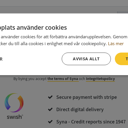
Ph
plats använder cookies
använder cookies för att förbättra användarupplevelsen. Genom 
data
(optional)
er du till alla cookies i enlighet med vår cookiepolicy.
Läs mer
ER
AVVISA ALLT
T
Purchase and download
Prestanda
Inriktning
Funktioner
By bying you accept
the terms of Syna
och
Integritetspolicy
Secure payment with stripe
Direct digital delivery
Syna - Credit reports since 1947
Strikt nödvändigt
Prestanda
Inriktning
Funktioner
Oklassificerade