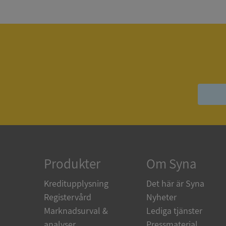
Strikt nödvändiga ka
användas ordentligt 
Namn
__RequestVerificat
VISITOR_PRIVACY_
Produkter
Om Syna
ASP.NET_SessionId
Kreditupplysning
Det här är Syna
Registervård
Nyheter
Marknadsurval &
Lediga tjänster
ARRAffinity
analyser
Pressmaterial