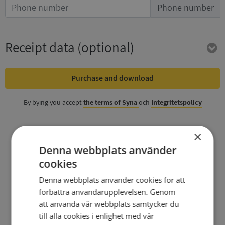
Phone number
Receipt data
(optional)
Purchase and download
By bying you accept
the terms of Syna
och
Integritetspolicy
×
Denna webbplats använder
cookies
Denna webbplats använder cookies för att
förbättra användarupplevelsen. Genom
att använda vår webbplats samtycker du
till alla cookies i enlighet med vår