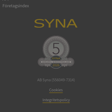
VISITOR_PRIVACY_METADATA
5 månader
YouTube
Företagsindex
4 veckor
.youtube.com
ASP.NET_SessionId
Session
Microsoft
Corporation
de.syna.se
AB Syna (556049-7314)
Cookies
ARRAffinity
Session
Microsoft
Corporation
Integritetspolicy
.syna.se