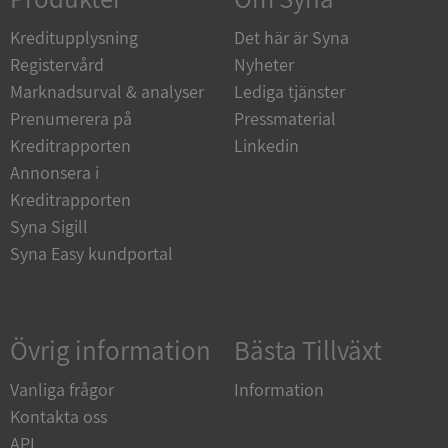
Funktioner
Oklassificerade
Kreditupplysning
Det här är Syna
Registervård
Nyheter
Strikt nödvändiga kakor tillåter
kärnwebbplatsfunktioner som användarinloggning
Marknadsurval & analyser
Lediga tjänster
och kontohantering. Webbplatsen kan inte
användas ordentligt utan strikt nödvändiga cookies.
Prenumerera på
Pressmaterial
Leverantör
/
Kreditrapporten
Linkedin
Namn
Utgån
Domän
Annonsera i
Kreditrapporten
__RequestVerificationToken
Session
Microsoft
Corporation
Syna Sigill
de.syna.se
Syna Easy kundportal
Övrig information
Bästa Tillväxt
Vanliga frågor
Information
Kontakta oss
Google
API
Privacy Policy