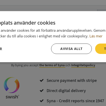
Ph
plats använder cookies
använder cookies för att förbättra användarupplevelsen. Genom 
data
(optional)
er du till alla cookies i enlighet med vår cookiepolicy.
Läs mer
ER
AVVISA ALLT
T
Purchase and download
Prestanda
Inriktning
Funktioner
By bying you accept
the terms of Syna
och
Integritetspolicy
Secure payment with stripe
Direct digital delivery
Syna - Credit reports since 1947
Strikt nödvändigt
Prestanda
Inriktning
Funktioner
Oklassificerade