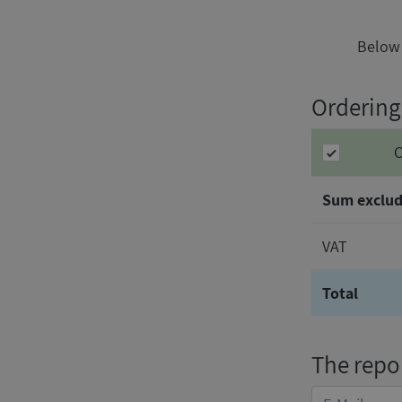
Below 
Ordering 
C
Sum exclud
VAT
Total
The repor