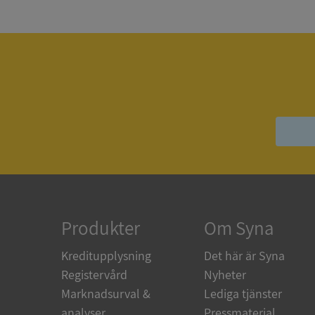
Strikt nödvändiga ka
användas ordentligt 
Namn
__RequestVerificat
VISITOR_PRIVACY_
Produkter
Om Syna
ASP.NET_SessionId
Kreditupplysning
Det här är Syna
Registervård
Nyheter
Marknadsurval &
Lediga tjänster
ARRAffinity
analyser
Pressmaterial