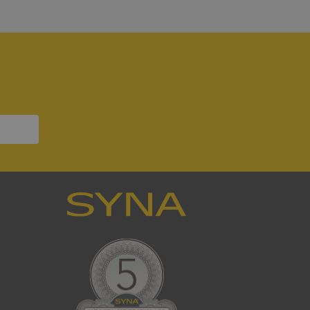
bbplatsen kan inte
om ställs av
P.NET MVC-teknik.
hörig publicering
 som förfalskning
ller ingen
rstörs när
a användarens
s interaktion med
ifter om besökarens
 och inställningar,
nser hedras i
ck och utför
en använder
 som
han besökte
tser som körs på
Den används för
ställa att