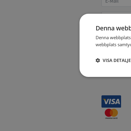
Denna webb
Denna webbplats 
Receipt 
webbplats samtyck
VISA DETALJ
Strikt
nödvändigt