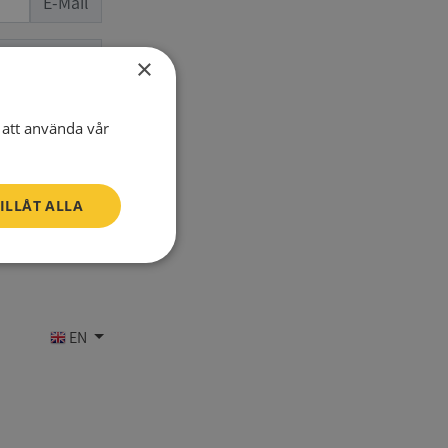
E-Mail
one number
×
att använda vår
ILLÅT ALLA
Oklassificerade
EN