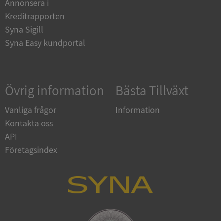
Annonsera i
och kontohantering. Webbplatsen kan inte
användas ordentligt utan strikt nödvändiga cookies.
Kreditrapporten
Syna Sigill
Leverantör
/
Namn
Utgån
Domän
Syna Easy kundportal
__RequestVerificationToken
Session
Microsoft
Corporation
de.syna.se
Övrig information
Bästa Tillväxt
Vanliga frågor
Information
Kontakta oss
API
Företagsindex
Google
Privacy Policy
VISITOR_PRIVACY_METADATA
5 månader
YouTube
4 veckor
.youtube.com