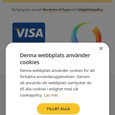
By bying you accept
the terms of Syna
och
Integritetspolicy
×
Denna webbplats använder
cookies
Denna webbplats använder cookies för att
förbättra användarupplevelsen. Genom
att använda vår webbplats samtycker du
Secure payment with stripe
till alla cookies i enlighet med vår
cookiepolicy.
Läs mer
Direct digital delivery
Syna - Credit reports since 1947
TILLÅT ALLA