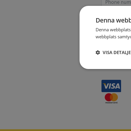
Denna webb
Receipt 
Denna webbplats 
webbplats samtyck
VISA DETALJ
Strikt
nödvändigt
Strikt nödvändiga ka