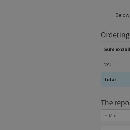
Below 
Ordering
Sum exclud
VAT
Total
The repor