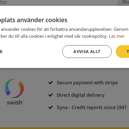
Ph
plats använder cookies
data
(optional)
använder cookies för att förbättra användarupplevelsen. Genom 
er du till alla cookies i enlighet med vår cookiepolicy.
Läs mer
Purchase and download
ER
AVVISA ALLT
T
By bying you accept
the terms of Syna
och
Integritetspolicy
Prestanda
Inriktning
Funktioner
Secure payment with stripe
Direct digital delivery
Syna - Credit reports since 1947
Strikt nödvändigt
Prestanda
Inriktning
Funktioner
Oklassificerade
kor tillåter kärnwebbplatsfunktioner som användarinloggning och kontohantering. We