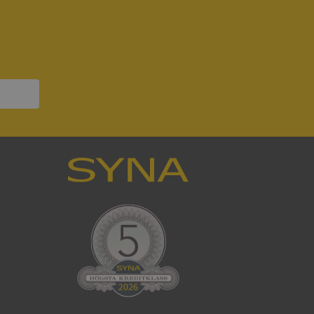
om ställs av
P.NET MVC-teknik.
hörig publicering
 som förfalskning
ller ingen
rstörs när
a användarens
s interaktion med
ifter om besökarens
 och inställningar,
nser hedras i
ck och utför
en använder
 som
han besökte
tser som körs på
Den används för
ställa att
as till samma server