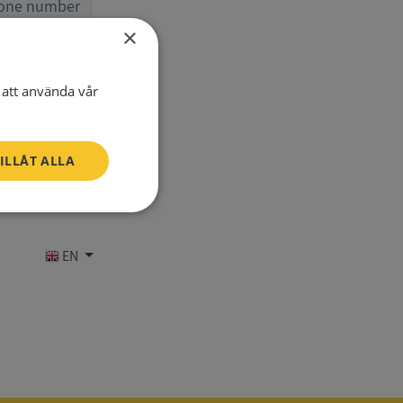
one number
×
att använda vår
ILLÅT ALLA
Oklassificerade
EN
bbplatsen kan inte