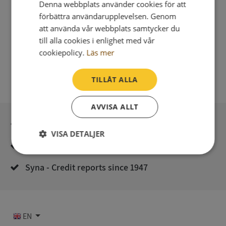
Denna webbplats använder cookies för att
förbättra användarupplevelsen. Genom
att använda vår webbplats samtycker du
till alla cookies i enlighet med vår
cookiepolicy.
Läs mer
TILLÅT ALLA
AVVISA ALLT
Secure payment with stripe
VISA DETALJER
Direct digital delivery
Strikt
Prestanda
Inriktning
nödvändigt
Syna - Credit reports since 1947
Funktioner
Oklassificerade
EN