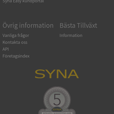
Syna Easy kundportal
Google
Övrig information
Bästa Tillväxt
Privacy Policy
VISITOR_PRIVACY_METADATA
5 månader
YouTube
4 veckor
.youtube.com
Vanliga frågor
Information
Kontakta oss
API
Företagsindex
ASP.NET_SessionId
Session
Microsoft
Corporation
de.syna.se