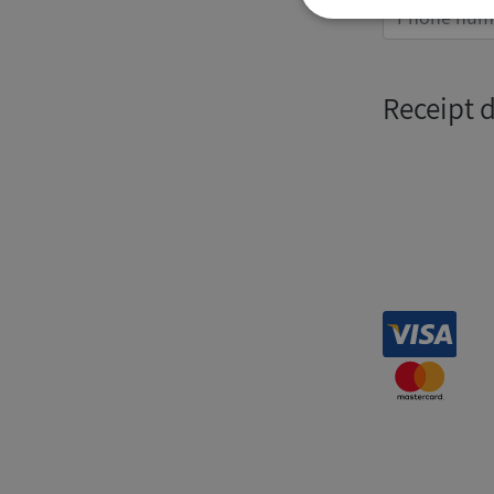
Strikt
nödvändigt
Receipt 
Strikt nödvändiga ka
användas ordentligt 
Namn
__RequestVerificat
VISITOR_PRIVACY_