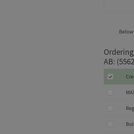
Below 
Ordering
AB
: (556
Cre
MAX
Reg
Bol