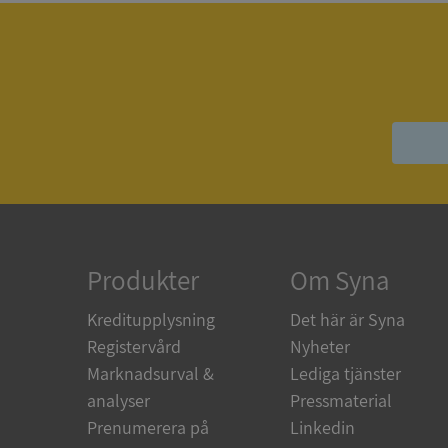
ASP.NET_SessionId
ARRAffinity
__RequestVerificat
Produkter
Om Syna
Kreditupplysning
Det här är Syna
Registervård
Nyheter
CookieScriptConse
Marknadsurval &
Lediga tjänster
analyser
Pressmaterial
Prenumerera på
Linkedin
_GRECAPTCHA