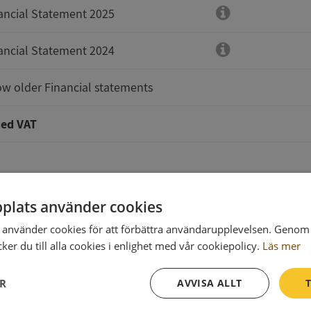
ancial Statement 2025
ancial Statement 2024
w older Financial statements
ed VAT
plats använder cookies
använder cookies för att förbättra användarupplevelsen. Genom 
er du till alla cookies i enlighet med vår cookiepolicy.
Läs mer
t will be delivered to
ER
AVVISA ALLT
T