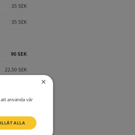
35 SEK
35 SEK
90 SEK
22.50 SEK
×
112.50 SEK
att använda vår
E-Mail
ILLÅT ALLA