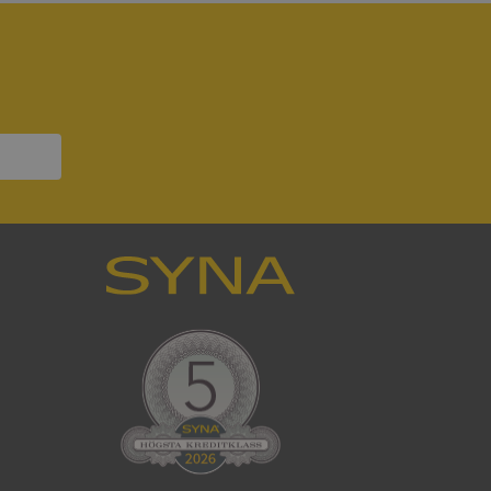
ifter om besökarens
 och inställningar,
nser hedras i
ck och utför
en använder
 som
han besökte
tser som körs på
Den används för
ställa att
as till samma server
om ställs av
P.NET MVC-teknik.
hörig publicering
 som förfalskning
ller ingen
rstörs när
cript.com-tjänsten
för besökarens
ie-Script.com
ödvändig cookie