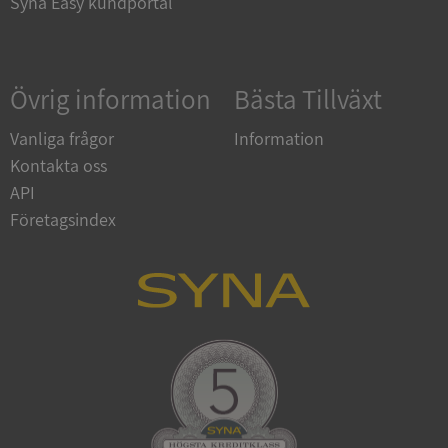
Syna Easy kundportal
Google
Övrig information
Bästa Tillväxt
Privacy Policy
VISITOR_PRIVACY_METADATA
5 månader
YouTube
4 veckor
.youtube.com
Vanliga frågor
Information
Kontakta oss
API
Företagsindex
ASP.NET_SessionId
Session
Microsoft
Corporation
de.syna.se