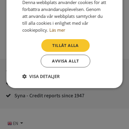
Denna webbplats använder cookies för att
förbättra användarupplevelsen. Genom
att använda vår webbplats samtycker du
till alla cookies i enlighet med vår
cookiepolicy.
Läs mer
TILLÅT ALLA
AVVISA ALLT
Secure payment with stripe
VISA DETALJER
Direct digital delivery
Strikt
Prestanda
Inriktning
nödvändigt
Syna - Credit reports since 1947
Funktioner
Oklassificerade
EN