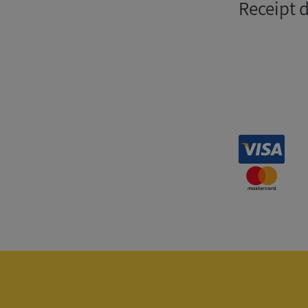
Receipt 
Strikt nödvändiga ka
användas ordentligt 
Namn
__RequestVerificat
VISITOR_PRIVACY_