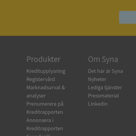
ASP.NET_SessionId
ARRAffinity
Produkter
Om Syna
__RequestVerificat
Kreditupplysning
Det här är Syna
Registervård
Nyheter
Marknadsurval &
Lediga tjänster
analyser
Pressmaterial
CookieScriptConse
Prenumerera på
Linkedin
Kreditrapporten
Annonsera i
_GRECAPTCHA
Kreditrapporten