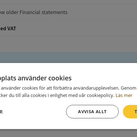
w older Financial statements
ed VAT
plats använder cookies
t will be delivered to
använder cookies för att förbättra användarupplevelsen. Genom 
er du till alla cookies i enlighet med vår cookiepolicy.
Läs mer
ER
AVVISA ALLT
T
Ph
Prestanda
Inriktning
Funktioner