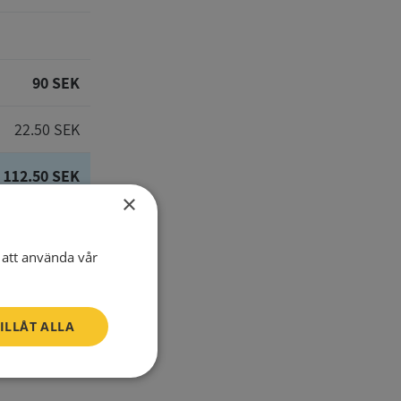
90 SEK
22.50 SEK
112.50 SEK
×
att använda vår
E-Mail
ILLÅT ALLA
one number
Oklassificerade