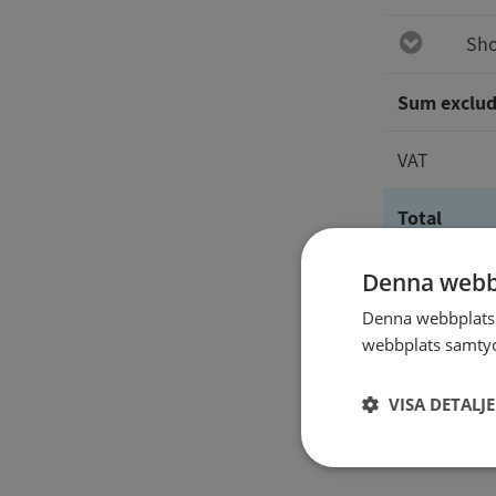
Sho
Sum exclud
VAT
Total
Denna webb
The repor
Denna webbplats 
webbplats samtyck
VISA DETALJ
Strikt
nödvändigt