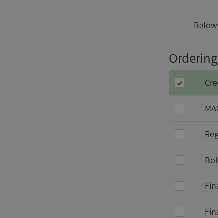
Below 
Ordering 
Cre
MAX
Reg
Bol
Fin
Fin