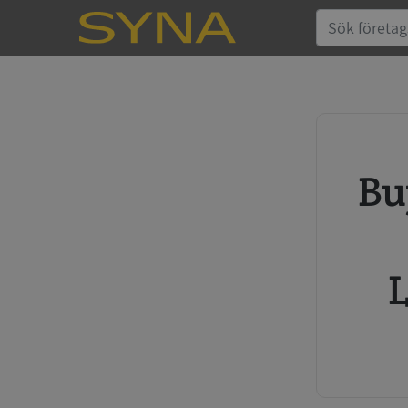
Buy credit report and annual
L