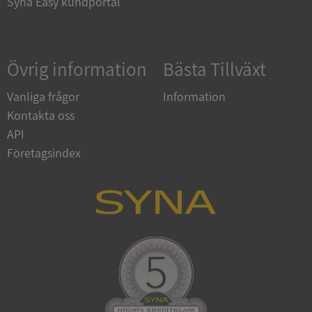
Syna Easy kundportal
Google
Övrig information
Bästa Tillväxt
Privacy Policy
VISITOR_PRIVACY_METADATA
5 månader
YouTube
4 veckor
.youtube.com
Vanliga frågor
Information
Kontakta oss
API
Företagsindex
ASP.NET_SessionId
Session
Microsoft
Corporation
de.syna.se