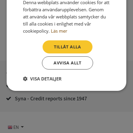
Denna webbplats använder cookies för att
förbättra användarupplevelsen. Genom
att använda vår webbplats samtycker du
till alla cookies i enlighet med vår
cookiepolicy.
Läs mer
TILLÅT ALLA
AVVISA ALLT
Secure payment with stripe
VISA DETALJER
Direct digital delivery
Strikt
Prestanda
Inriktning
nödvändigt
Syna - Credit reports since 1947
Funktioner
Oklassificerade
EN