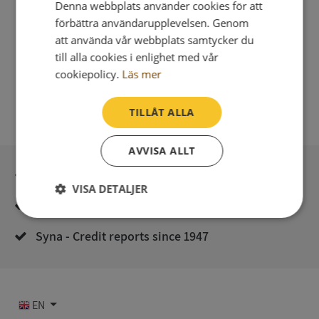
Denna webbplats använder cookies för att
förbättra användarupplevelsen. Genom
att använda vår webbplats samtycker du
till alla cookies i enlighet med vår
cookiepolicy.
Läs mer
TILLÅT ALLA
AVVISA ALLT
Secure payment with stripe
VISA DETALJER
Direct digital delivery
Strikt
Prestanda
Inriktning
nödvändigt
Syna - Credit reports since 1947
Funktioner
Oklassificerade
EN