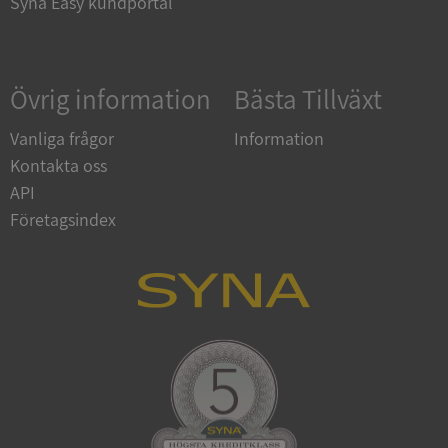
Syna Easy kundportal
Google
Övrig information
Bästa Tillväxt
Privacy Policy
VISITOR_PRIVACY_METADATA
5 månader
YouTube
4 veckor
.youtube.com
Vanliga frågor
Information
Kontakta oss
API
Företagsindex
ASP.NET_SessionId
Session
Microsoft
Corporation
de.syna.se