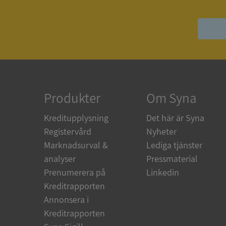
ASP.NET_SessionId
ARRAffinity
Produkter
Om Syna
__RequestVerificat
Kreditupplysning
Det här är Syna
Registervård
Nyheter
Marknadsurval &
Lediga tjänster
analyser
Pressmaterial
CookieScriptConse
Prenumerera på
Linkedin
Kreditrapporten
Annonsera i
_GRECAPTCHA
Kreditrapporten