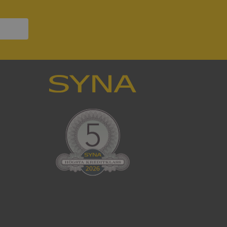
ck och utför
en använder
 som
han besökte
tser som körs på
Den används för
ställa att
as till samma server
om ställs av
P.NET MVC-teknik.
hörig publicering
 som förfalskning
ller ingen
rstörs när
cript.com-tjänsten
för besökarens
ie-Script.com
ödvändig cookie
att tillhandahålla