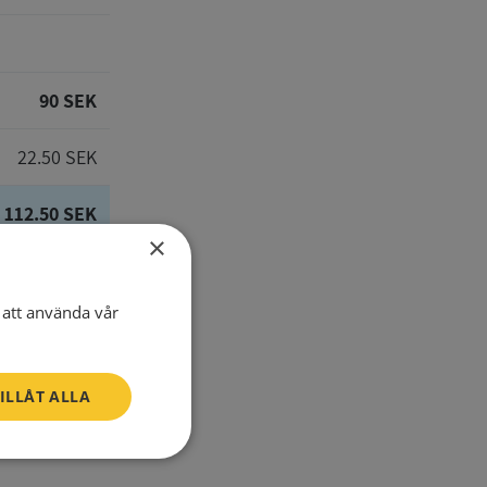
90 SEK
22.50 SEK
112.50 SEK
×
att använda vår
E-Mail
ILLÅT ALLA
one number
Oklassificerade