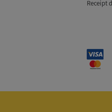
Receipt 
Strikt nödvändiga ka
användas ordentligt 
Namn
__RequestVerificat
VISITOR_PRIVACY_