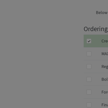
Below 
Ordering
Cre
MAX
Reg
Bol
For
Fin