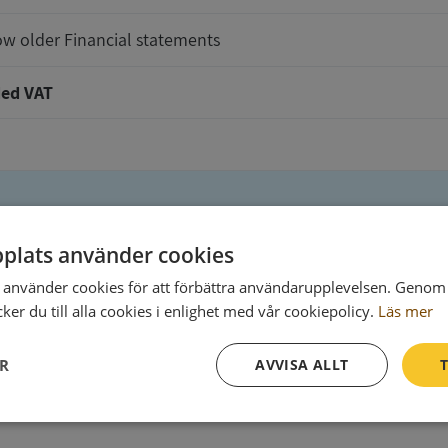
w older Financial statements
ed VAT
plats använder cookies
t will be delivered to
använder cookies för att förbättra användarupplevelsen. Genom 
er du till alla cookies i enlighet med vår cookiepolicy.
Läs mer
ER
AVVISA ALLT
T
Ph
Prestanda
Inriktning
Funktioner