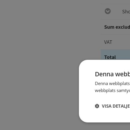
Sho
Sum exclud
VAT
Total
Denna webb
The repor
Denna webbplats 
webbplats samtyck
VISA DETALJ
Strikt
nödvändigt