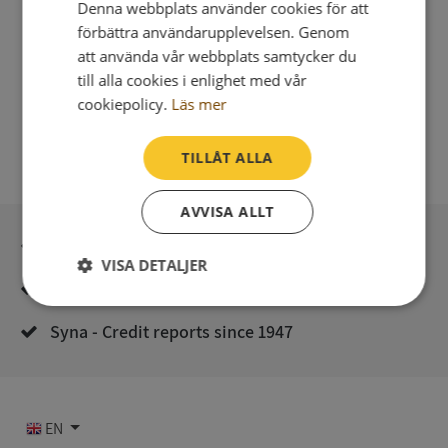
Denna webbplats använder cookies för att
förbättra användarupplevelsen. Genom
att använda vår webbplats samtycker du
till alla cookies i enlighet med vår
cookiepolicy.
Läs mer
TILLÅT ALLA
AVVISA ALLT
Secure payment with stripe
VISA DETALJER
Direct digital delivery
Strikt
Prestanda
Inriktning
nödvändigt
Syna - Credit reports since 1947
Funktioner
Oklassificerade
EN