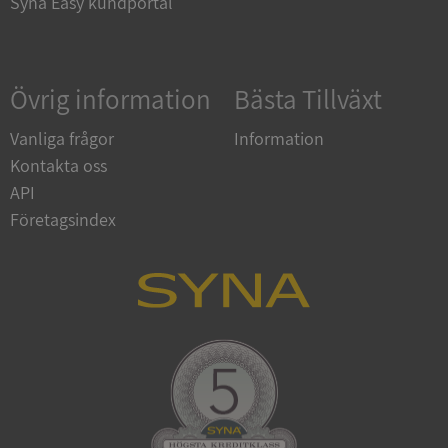
Syna Easy kundportal
Google
Övrig information
Bästa Tillväxt
Privacy Policy
VISITOR_PRIVACY_METADATA
5 månader
YouTube
4 veckor
.youtube.com
Vanliga frågor
Information
Kontakta oss
API
Företagsindex
ASP.NET_SessionId
Session
Microsoft
Corporation
de.syna.se