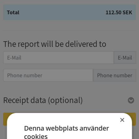
Total
112.50 SEK
The report will be delivered to
E-Mail
Phone number
Receipt data
(optional)
×
Purchase and download
Denna webbplats använder
By bying you accept
the terms of Syna
och
Integritetspolicy
cookies