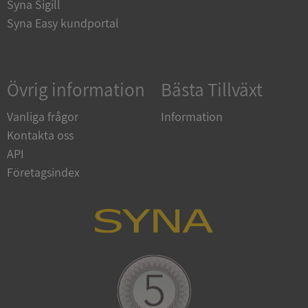
Syna Sigill
Syna Easy kundportal
Google
Privacy Policy
VISITOR_PRIVACY_METADATA
5 månader
Övrig information
Bästa Tillväxt
YouTube
4 veckor
.youtube.com
Vanliga frågor
Information
Kontakta oss
API
Företagsindex
ASP.NET_SessionId
Session
Microsoft
Corporation
de.syna.se