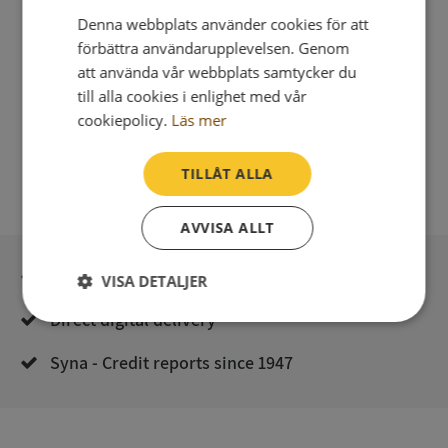
Denna webbplats använder cookies för att
förbättra användarupplevelsen. Genom
att använda vår webbplats samtycker du
till alla cookies i enlighet med vår
cookiepolicy.
Läs mer
TILLÅT ALLA
AVVISA ALLT
Secure payment with stripe
VISA DETALJER
Direct digital delivery
Strikt
Prestanda
Inriktning
nödvändigt
Syna - Credit reports since 1947
Funktioner
Oklassificerade