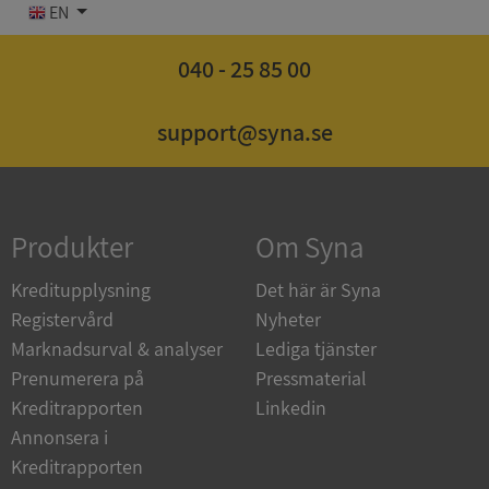
EN
040 - 25 85 00
Strikt nödvändigt
Prestanda
Inriktning
support@syna.se
Funktioner
Oklassificerade
Strikt nödvändiga kakor tillåter
kärnwebbplatsfunktioner som användarinloggning
och kontohantering. Webbplatsen kan inte
Produkter
Om Syna
användas ordentligt utan strikt nödvändiga cookies.
Leverantör
/
Kreditupplysning
Det här är Syna
Namn
Utgån
Domän
Registervård
Nyheter
__RequestVerificationToken
Session
Microsoft
Marknadsurval & analyser
Lediga tjänster
Corporation
Prenumerera på
Pressmaterial
de.syna.se
Kreditrapporten
Linkedin
Annonsera i
Kreditrapporten