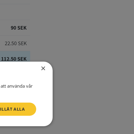
90 SEK
22.50 SEK
112.50 SEK
×
att använda vår
E-Mail
ILLÅT ALLA
one number
Oklassificerade