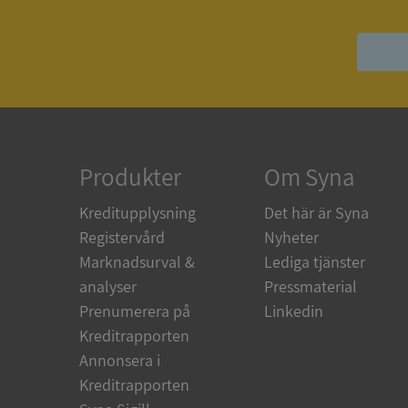
ASP.NET_SessionId
ARRAffinity
Produkter
Om Syna
__RequestVerificat
Kreditupplysning
Det här är Syna
Registervård
Nyheter
Marknadsurval &
Lediga tjänster
analyser
Pressmaterial
CookieScriptConse
Prenumerera på
Linkedin
Kreditrapporten
Annonsera i
_GRECAPTCHA
Kreditrapporten