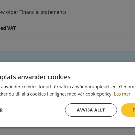
w older Financial statements
ed VAT
plats använder cookies
t will be delivered to
använder cookies för att förbättra användarupplevelsen. Genom 
er du till alla cookies i enlighet med vår cookiepolicy.
Läs mer
ER
AVVISA ALLT
T
Ph
Prestanda
Inriktning
Funktioner