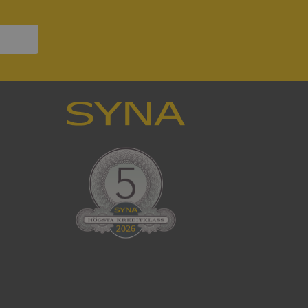
ck och utför
en använder
 som
han besökte
tser som körs på
Den används för
ställa att
as till samma server
om ställs av
P.NET MVC-teknik.
hörig publicering
 som förfalskning
ller ingen
rstörs när
cript.com-tjänsten
för besökarens
ie-Script.com
ödvändig cookie
att tillhandahålla