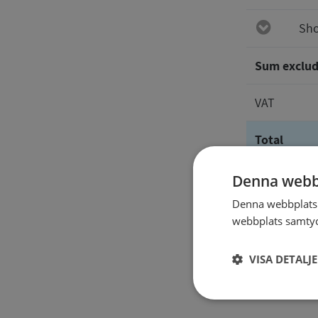
Sho
Sum exclud
VAT
Total
Denna webb
The repor
Denna webbplats 
webbplats samtyck
VISA DETALJ
Strikt
nödvändigt