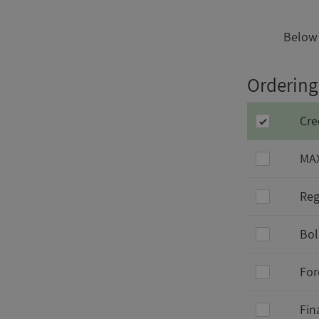
Below 
Ordering 
Cre
MAX
Reg
Bol
For
Fin