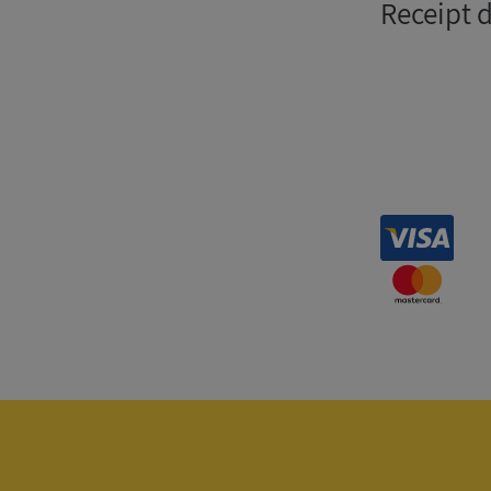
Receipt 
Strikt nödvändiga ka
användas ordentligt 
Namn
__RequestVerificat
VISITOR_PRIVACY_