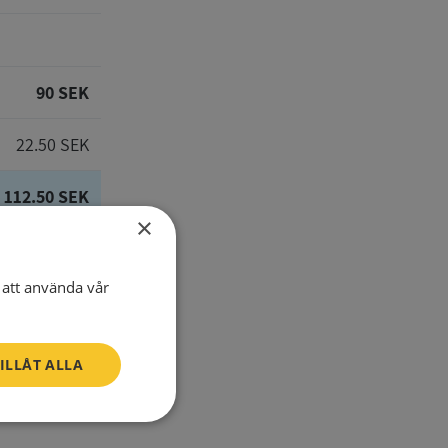
90 SEK
22.50 SEK
112.50 SEK
×
att använda vår
E-Mail
ILLÅT ALLA
one number
Oklassificerade