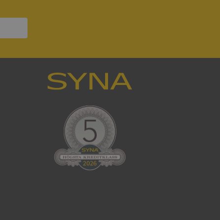
ck och utför
en använder
 som
han besökte
tser som körs på
Den används för
ställa att
as till samma server
om ställs av
P.NET MVC-teknik.
hörig publicering
 som förfalskning
ller ingen
rstörs när
cript.com-tjänsten
för besökarens
ie-Script.com
ödvändig cookie
att tillhandahålla