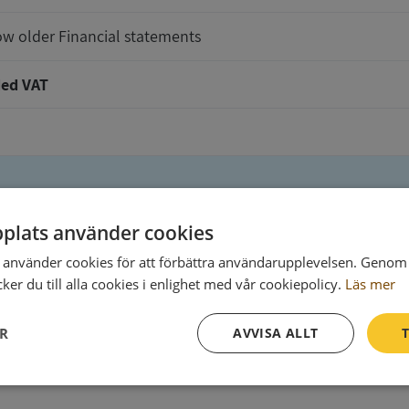
w older Financial statements
ed VAT
plats använder cookies
t will be delivered to
använder cookies för att förbättra användarupplevelsen. Genom 
er du till alla cookies i enlighet med vår cookiepolicy.
Läs mer
ER
AVVISA ALLT
T
Ph
Prestanda
Inriktning
Funktioner