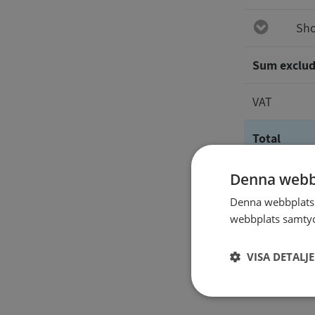
Sho
Sum exclud
VAT
Total
Denna webb
The repor
Denna webbplats 
webbplats samtyck
VISA DETALJ
Strikt
nödvändigt