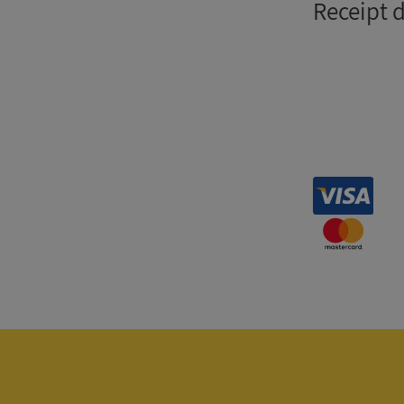
Receipt 
Strikt nödvändiga ka
användas ordentligt 
Namn
__RequestVerificat
VISITOR_PRIVACY_