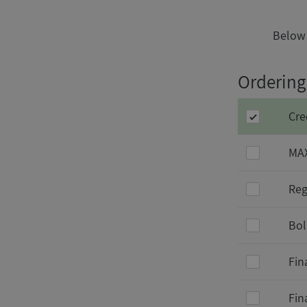
Below 
Ordering 
Cre
MAX
Reg
Bol
Fin
Fin