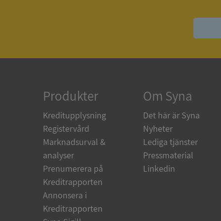
ASP.NET_SessionId
ARRAffinity
Produkter
Om Syna
__RequestVerificat
Kreditupplysning
Det här är Syna
Registervård
Nyheter
Marknadsurval &
Lediga tjänster
analyser
Pressmaterial
CookieScriptConse
Prenumerera på
Linkedin
Kreditrapporten
Annonsera i
_GRECAPTCHA
Kreditrapporten