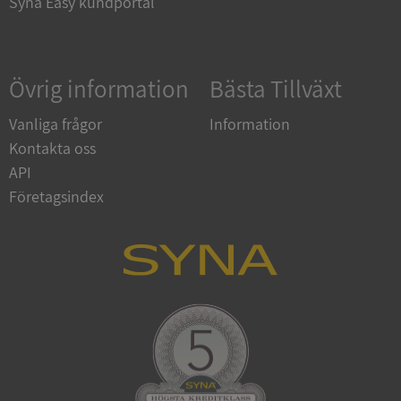
Syna Easy kundportal
Google
Övrig information
Bästa Tillväxt
Privacy Policy
VISITOR_PRIVACY_METADATA
5 månader
YouTube
4 veckor
.youtube.com
Vanliga frågor
Information
Kontakta oss
API
Företagsindex
ASP.NET_SessionId
Session
Microsoft
Corporation
de.syna.se