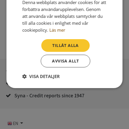
Denna webbplats använder cookies för att
förbättra användarupplevelsen. Genom
att använda vår webbplats samtycker du
till alla cookies i enlighet med vår
cookiepolicy.
Läs mer
TILLÅT ALLA
AVVISA ALLT
Secure payment with stripe
VISA DETALJER
Direct digital delivery
Strikt
Prestanda
Inriktning
nödvändigt
Syna - Credit reports since 1947
Funktioner
Oklassificerade
EN