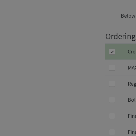
Below 
Ordering 
Cre
MAX
Reg
Bol
Fin
Fin