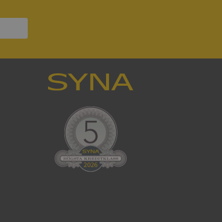
ck och utför
en använder
 som
han besökte
tser som körs på
Den används för
ställa att
as till samma server
om ställs av
P.NET MVC-teknik.
hörig publicering
 som förfalskning
ller ingen
rstörs när
cript.com-tjänsten
för besökarens
ie-Script.com
ödvändig cookie
att tillhandahålla