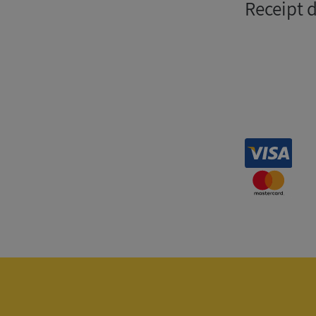
Receipt 
Strikt nödvändiga ka
användas ordentligt 
Namn
__RequestVerificat
VISITOR_PRIVACY_