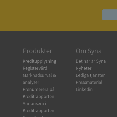
ASP.NET_SessionId
ARRAffinity
Produkter
Om Syna
__RequestVerificat
Kreditupplysning
Det här är Syna
Registervård
Nyheter
Marknadsurval &
Lediga tjänster
analyser
Pressmaterial
CookieScriptConse
Prenumerera på
Linkedin
Kreditrapporten
Annonsera i
_GRECAPTCHA
Kreditrapporten