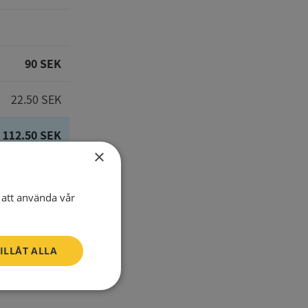
90 SEK
22.50 SEK
112.50 SEK
×
att använda vår
E-Mail
ILLÅT ALLA
one number
Oklassificerade