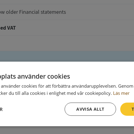
w older Financial statements
ed VAT
plats använder cookies
t will be delivered to
använder cookies för att förbättra användarupplevelsen. Genom 
er du till alla cookies i enlighet med vår cookiepolicy.
Läs mer
ER
AVVISA ALLT
T
Ph
Prestanda
Inriktning
Funktioner