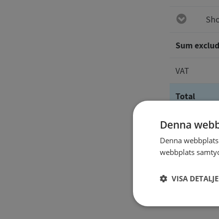
Sho
Sum exclud
VAT
Total
Denna webb
The repor
Denna webbplats 
webbplats samtyck
VISA DETALJ
Strikt
nödvändigt