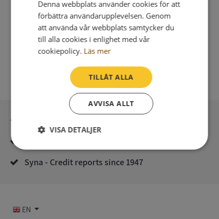
Denna webbplats använder cookies för att
förbättra användarupplevelsen. Genom
att använda vår webbplats samtycker du
till alla cookies i enlighet med vår
cookiepolicy.
Läs mer
TILLÅT ALLA
AVVISA ALLT
Secure payment with stripe
VISA DETALJER
Direct digital delivery
Strikt
Prestanda
Inriktning
nödvändigt
Syna - Credit reports since 1947
Funktioner
Oklassificerade
EN