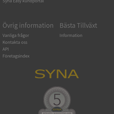
Syna Easy kundportal
Google
Övrig information
Bästa Tillväxt
Privacy Policy
VISITOR_PRIVACY_METADATA
5 månader
YouTube
4 veckor
.youtube.com
Vanliga frågor
Information
Kontakta oss
API
Företagsindex
ASP.NET_SessionId
Session
Microsoft
Corporation
de.syna.se