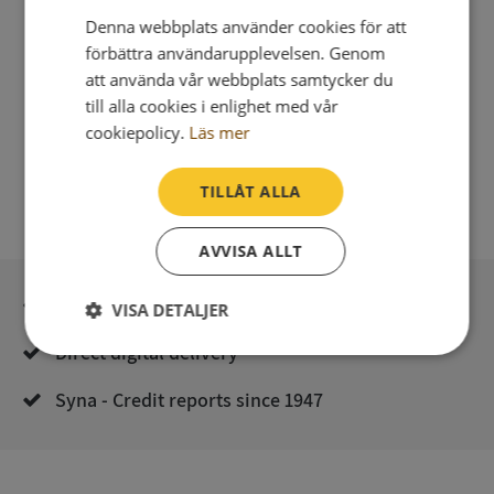
Denna webbplats använder cookies för att
förbättra användarupplevelsen. Genom
att använda vår webbplats samtycker du
till alla cookies i enlighet med vår
cookiepolicy.
Läs mer
TILLÅT ALLA
AVVISA ALLT
Secure payment with stripe
VISA DETALJER
Direct digital delivery
Strikt
Prestanda
Inriktning
nödvändigt
Syna - Credit reports since 1947
Funktioner
Oklassificerade