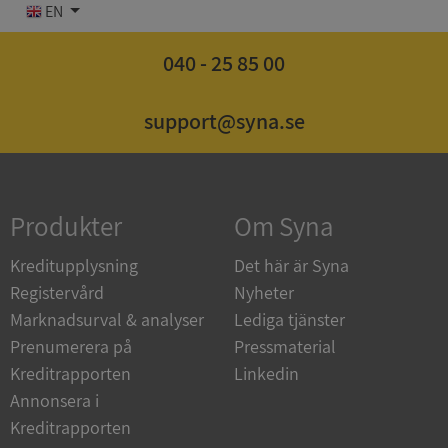
EN
040 - 25 85 00
Strikt nödvändigt
Prestanda
Inriktning
support@syna.se
Funktioner
Oklassificerade
Strikt nödvändiga kakor tillåter
kärnwebbplatsfunktioner som användarinloggning
och kontohantering. Webbplatsen kan inte
Produkter
Om Syna
användas ordentligt utan strikt nödvändiga cookies.
Leverantör
/
Kreditupplysning
Det här är Syna
Namn
Utgån
Domän
Registervård
Nyheter
__RequestVerificationToken
Session
Microsoft
Marknadsurval & analyser
Lediga tjänster
Corporation
Prenumerera på
Pressmaterial
de.syna.se
Kreditrapporten
Linkedin
Annonsera i
Kreditrapporten