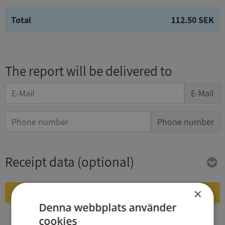
Total
112.50 SEK
The report will be delivered to
E-Mail
Phone number
Receipt data
(optional)
×
Purchase and download
Denna webbplats använder
By bying you accept
the terms of Syna
och
Integritetspolicy
cookies