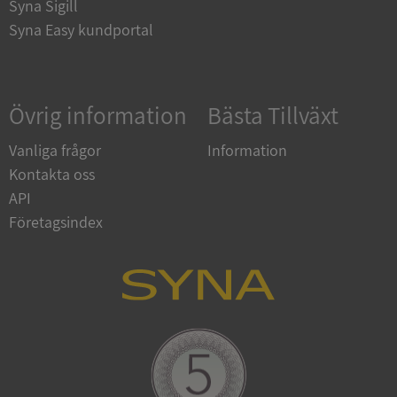
Syna Sigill
Syna Easy kundportal
Google
Privacy Policy
VISITOR_PRIVACY_METADATA
5 månader
Övrig information
Bästa Tillväxt
YouTube
4 veckor
.youtube.com
Vanliga frågor
Information
Kontakta oss
API
Företagsindex
ASP.NET_SessionId
Session
Microsoft
Corporation
de.syna.se