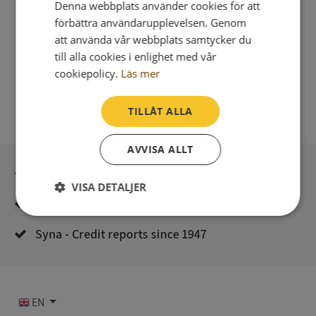
Denna webbplats använder cookies för att
förbättra användarupplevelsen. Genom
att använda vår webbplats samtycker du
till alla cookies i enlighet med vår
cookiepolicy.
Läs mer
TILLÅT ALLA
AVVISA ALLT
Secure payment with stripe
VISA DETALJER
Direct digital delivery
Strikt
Prestanda
Inriktning
nödvändigt
Syna - Credit reports since 1947
Funktioner
Oklassificerade
EN