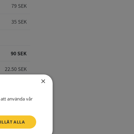
79 SEK
35 SEK
90 SEK
22.50 SEK
×
112.50 SEK
att använda vår
E-Mail
ILLÅT ALLA