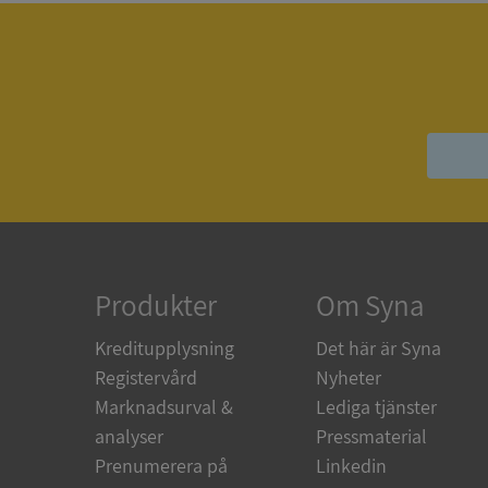
ASP.NET_SessionId
ARRAffinity
__RequestVerificat
Produkter
Om Syna
Kreditupplysning
Det här är Syna
Registervård
Nyheter
CookieScriptConse
Marknadsurval &
Lediga tjänster
analyser
Pressmaterial
Prenumerera på
Linkedin
_GRECAPTCHA