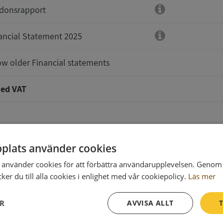
donsrapport
ancial Statement 2025
w older Financial statements
ed VAT
plats använder cookies
använder cookies för att förbättra användarupplevelsen. Genom 
er du till alla cookies i enlighet med vår cookiepolicy.
Läs mer
t will be delivered to
ER
AVVISA ALLT
T