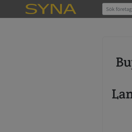
Buy credit report and annual
Lan