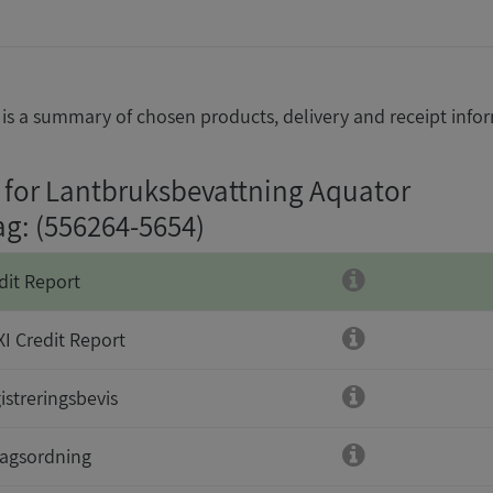
is a summary of chosen products, delivery and receipt info
 for Lantbruksbevattning Aquator
ag
: (556264-5654)
dit Report
I Credit Report
istreringsbevis
agsordning