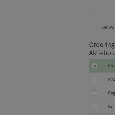
Below 
Ordering
Aktiebol
Cre
MAX
Reg
Bol