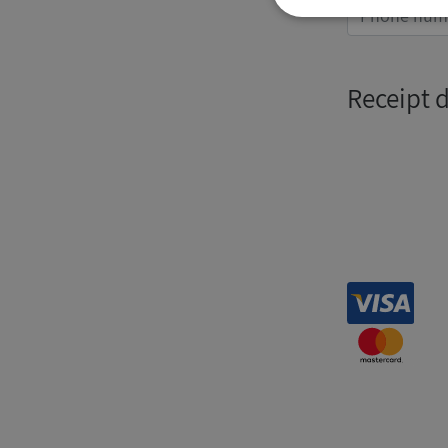
Strikt
nödvändigt
Receipt 
Strikt nödvändiga ka
användas ordentligt 
Namn
__RequestVerificat
VISITOR_PRIVACY_