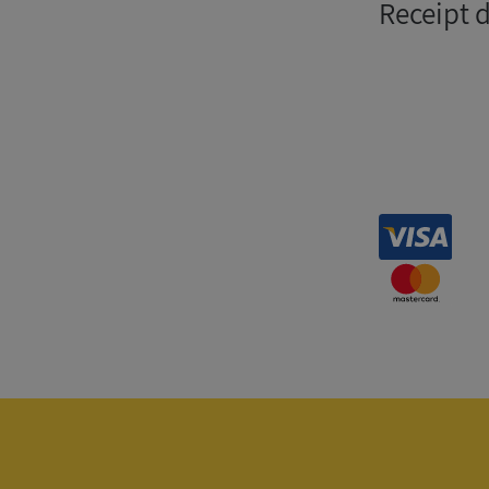
Receipt 
Strikt nödvändiga ka
användas ordentligt 
Namn
__RequestVerificat
VISITOR_PRIVACY_