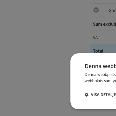
Sho
Sum exclud
VAT
Total
Denna webb
The repor
Denna webbplats 
webbplats samtyck
VISA DETALJ
Strikt
nödvändigt