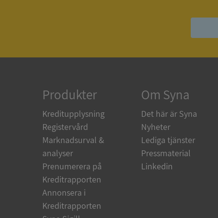
ASP.NET_SessionId
ARRAffinity
Produkter
Om Syna
__RequestVerificat
Kreditupplysning
Det här är Syna
Registervård
Nyheter
Marknadsurval &
Lediga tjänster
analyser
Pressmaterial
CookieScriptConse
Prenumerera på
Linkedin
Kreditrapporten
Annonsera i
_GRECAPTCHA
Kreditrapporten