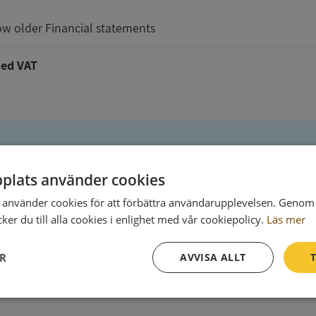
w older Financial statements
ed VAT
plats använder cookies
t will be delivered to
använder cookies för att förbättra användarupplevelsen. Genom 
er du till alla cookies i enlighet med vår cookiepolicy.
Läs mer
ER
AVVISA ALLT
T
Ph
Prestanda
Inriktning
Funktioner