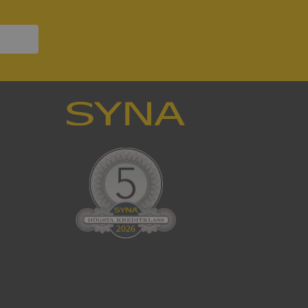
ck och utför
en använder
 som
han besökte
tser som körs på
Den används för
ställa att
as till samma server
om ställs av
P.NET MVC-teknik.
hörig publicering
 som förfalskning
ller ingen
rstörs när
cript.com-tjänsten
för besökarens
ie-Script.com
ödvändig cookie
att tillhandahålla