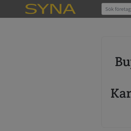
Buy credit report and annual
Kan