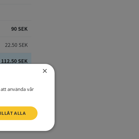
90 SEK
22.50 SEK
112.50 SEK
×
att använda vår
E-Mail
ILLÅT ALLA
one number
Oklassificerade