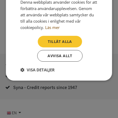
Denna webbplats använder cookies för att
förbättra användarupplevelsen. Genom
att använda vår webbplats samtycker du
till alla cookies i enlighet med vår
cookiepolicy.
Läs mer
TILLÅT ALLA
AVVISA ALLT
Secure payment with stripe
VISA DETALJER
Direct digital delivery
Strikt
Prestanda
Inriktning
nödvändigt
Syna - Credit reports since 1947
Funktioner
Oklassificerade
EN