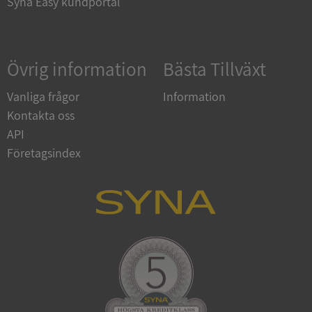
Syna Easy kundportal
Google
Övrig information
Bästa Tillväxt
Privacy Policy
VISITOR_PRIVACY_METADATA
5 månader
YouTube
4 veckor
.youtube.com
Vanliga frågor
Information
Kontakta oss
API
Företagsindex
ASP.NET_SessionId
Session
Microsoft
Corporation
de.syna.se