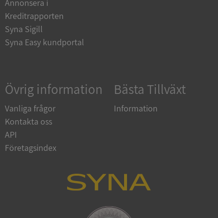
Annonsera i
och kontohantering. Webbplatsen kan inte
användas ordentligt utan strikt nödvändiga cookies.
Kreditrapporten
Syna Sigill
Leverantör
/
Namn
Utgån
Domän
Syna Easy kundportal
__RequestVerificationToken
Session
Microsoft
Corporation
de.syna.se
Övrig information
Bästa Tillväxt
Vanliga frågor
Information
Kontakta oss
API
Företagsindex
Google
Privacy Policy
VISITOR_PRIVACY_METADATA
5 månader
YouTube
4 veckor
.youtube.com