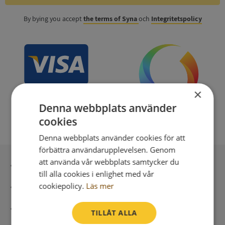
By bying you accept
the terms of Syna
och
Integritetspolicy
×
Denna webbplats använder
cookies
Denna webbplats använder cookies för att
förbättra användarupplevelsen. Genom
att använda vår webbplats samtycker du
Secure payment with stripe
till alla cookies i enlighet med vår
cookiepolicy.
Läs mer
Direct digital delivery
Syna - Credit reports since 1947
TILLÅT ALLA