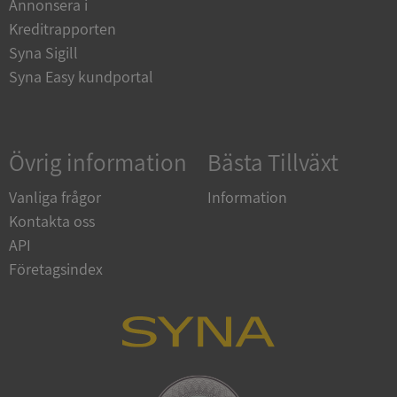
Annonsera i
och kontohantering. Webbplatsen kan inte
användas ordentligt utan strikt nödvändiga cookies.
Kreditrapporten
Syna Sigill
Leverantör
/
Namn
Utgån
Domän
Syna Easy kundportal
__RequestVerificationToken
Session
Microsoft
Corporation
de.syna.se
Övrig information
Bästa Tillväxt
Vanliga frågor
Information
Kontakta oss
API
Företagsindex
Google
Privacy Policy
VISITOR_PRIVACY_METADATA
5 månader
YouTube
4 veckor
.youtube.com