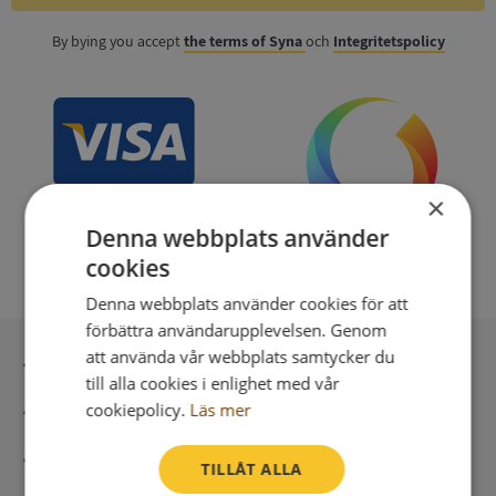
By bying you accept
the terms of Syna
och
Integritetspolicy
×
Denna webbplats använder
cookies
Denna webbplats använder cookies för att
förbättra användarupplevelsen. Genom
att använda vår webbplats samtycker du
Secure payment with stripe
till alla cookies i enlighet med vår
cookiepolicy.
Läs mer
Direct digital delivery
Syna - Credit reports since 1947
TILLÅT ALLA